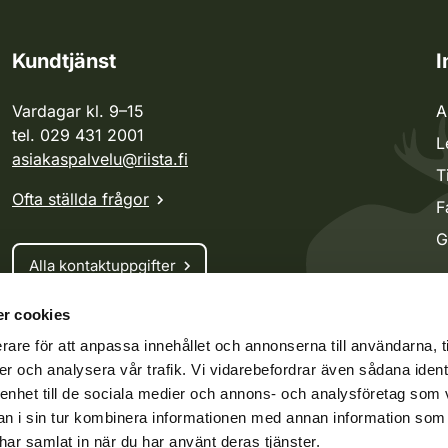
Kundtjänst
I
Vardagar kl. 9–15
A
tel. 029 431 2001
L
asiakaspalvelu@riista.fi
T
Ofta ställda frågor
F
G
Alla kontaktuppgifter
r cookies
Jaktkort
rare för att anpassa innehållet och annonserna till användarna, t
Oma riista -tjänsten
er och analysera vår trafik. Vi vidarebefordrar även sådana ident
Ansökan om licenser och dispenser
 enhet till de sociala medier och annons- och analysföretag som 
 i sin tur kombinera informationen med annan information som
e har samlat in när du har använt deras tjänster.