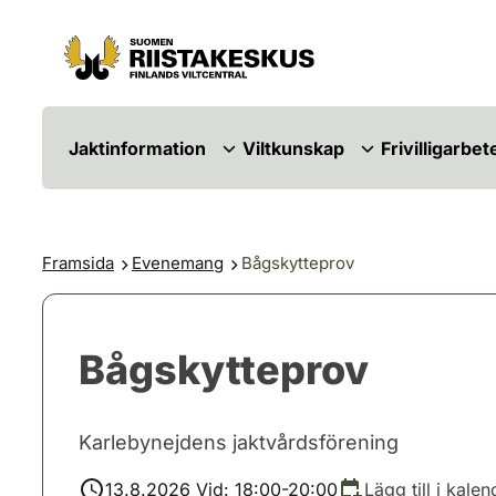
Hoppa till innehåll
Gå till webbplatskartan
Jaktinformation
Viltkunskap
Frivilligarbet
Framsida
Evenemang
Bågskytteprov
Bågskytteprov
Karlebynejdens jaktvårdsförening
13.8.2026 Vid: 18:00-20:00
Lägg till i kalen