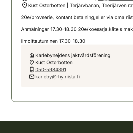
Kust Österbotten | Terjärvbanan, Teerijärven ra
20e/provserie, kontant betalning,eller via oma riis
Anmälningar 17.30-18.30 20e/koesarja,käteis maks
Ilmoittautuminen 17.30-18.30
Karlebynejdens jaktvårdsförening
Kust Österbotten
050-5984391
karleby@rhy.riista.fi