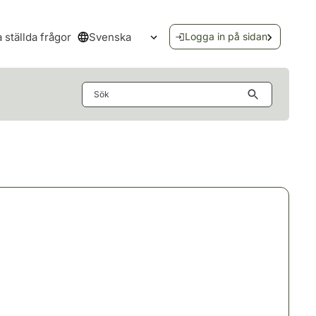
Svenska
a ställda frågor
Logga in på sidan
Öppna språkmenyn
Sök