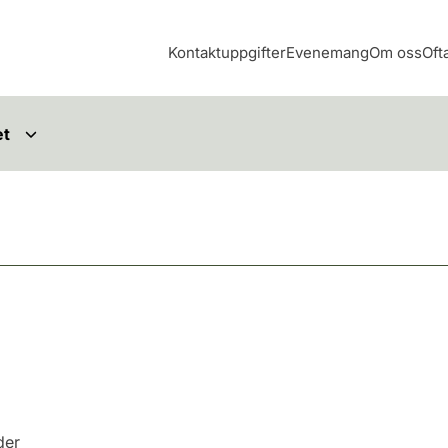
Kontaktuppgifter
Evenemang
Om oss
Oft
et
der