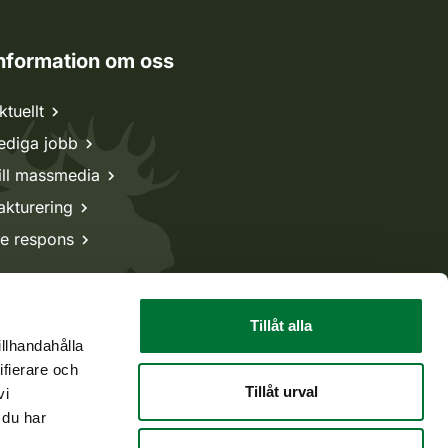
nformation om oss
ktuellt
ediga jobb
ill massmedia
akturering
e respons
Tillåt alla
illhandahålla
ifierare och
Tillåt urval
vi
 du har