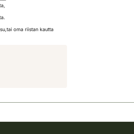
ta,
ta.
u,tai oma riistan kautta