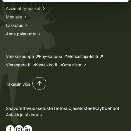
Avoimet työpaikat
Medialle
Laskutus
Anna palautetta
Verkkokauppa
Rhy-kauppa
Metsästäjä-lehti
Vieraspeto.fi
Kosteikko.fi
Oma riista
Takaisin ylös
Saavutettavuusseloste
Tietosuojaselosteet
Käyttöehdot
Asiakirjajulkisuus