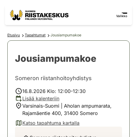
Siirry sisältöön
Siirry sivustokarttaan
Valikko
Etusivu
Tapahtumat
Jousiampumakoe
Jousiampumakoe
Someron riistanhoitoyhdistys
16.8.2026 Klo: 12:00-12:30
Lisää kalenteriin
Varsinais-Suomi | Aholan ampumarata,
Rajamäentie 400, 31400 Somero
Katso tapahtuma kartalla
(avautuu uuteen välilehteen)