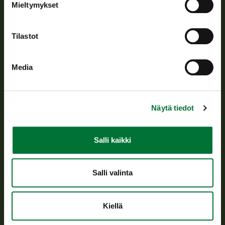
Mieltymykset
Asiakaspalvelu
Tilastot
Avoinna arkipäivisin klo 9-15.
p. 029 431 2001
asiakaspalvelu@riista.fi
Media
Usein kysytyt kysymykset
Näytä tiedot
Kaikki yhteystiedot
Salli kaikki
Metsästyskortti-asiat
Oma riista -asiat
Lupa-asiat
Salli valinta
Tietoa meistä
Kiellä
Ajankohtaista