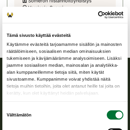
Someron riistanhoitoyhdistys
Varsinais-Suomi
0509172935
somero@rhy.riista.fi
Tämä sivusto käyttää evästeitä
Käytämme evästeitä tarjoamamme sisällön ja mainosten
räätälöimiseen, sosiaalisen median ominaisuuksien
tukemiseen ja kävijämäärämme analysoimiseen. Lisäksi
jaamme sosiaalisen median, mainosalan ja analytiikka-
alan kumppaneillemme tietoja siitä, miten käytät
Suomen riistakeskus
sivustoamme. Kumppanimme voivat yhdistää näitä
tietoja muihin tietoihin, joita olet antanut heille tai joita on
Suomen riistakeskus edistää kestävää riistataloutta, tukee
kerätty, kun olet käyttänyt heidän palvelujaan.
riistanhoitoyhdistysten toimintaa ja huolehtii riistapolitiikan
toimeenpanosta sekä vastaa sille säädetyistä julkisista
Suostumuksen
hallintotehtävistä.
Välttämätön
valinta
Tietoa meistä