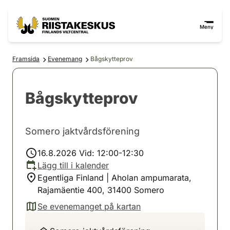
Hoppa till innehåll
Gå till webbplatskartan
Meny
Framsida
Evenemang
Bågskytteprov
Bågskytteprov
Somero jaktvårdsförening
16.8.2026 Vid: 12:00-12:30
Lägg till i kalender
Egentliga Finland | Aholan ampumarata,
Rajamäentie 400, 31400 Somero
Se evenemanget på kartan
(avautuu uuteen välilehteen)