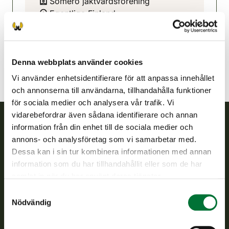
Somero jaktvårdsförening
Egentliga Finland
0509172935
somero@rhy.riista.fi
Denna webbplats använder cookies
Vi använder enhetsidentifierare för att anpassa innehållet
och annonserna till användarna, tillhandahålla funktioner
för sociala medier och analysera vår trafik. Vi
vidarebefordrar även sådana identifierare och annan
information från din enhet till de sociala medier och
Finlands viltcentral
annons- och analysföretag som vi samarbetar med.
Dessa kan i sin tur kombinera informationen med annan
Finlands viltcentral främjar en hållbar vilthushållning, stöder
information som du har tillhandahållit eller som de har
jaktvårdsföreningarnas verksamhet, ser till att viltpolitiken
samlat in när du har använt deras tjänster.
verkställs och svarar för de offentliga förvaltningsuppgifter
Samtyckesval
som föreskrivs.
Nödvändig
Om oss