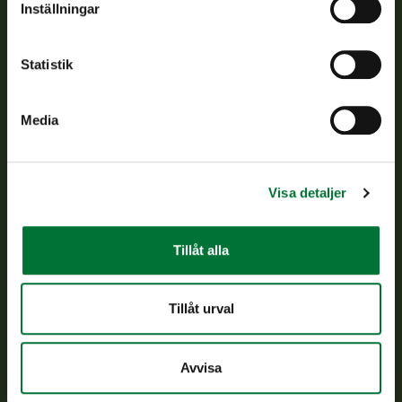
Inställningar
Kundtjänst
Statistik
Vardagar kl. 9–15
tel. 029 431 2001
asiakaspalvelu@riista.fi
Media
Ofta ställda frågor
Visa detaljer
Alla kontaktuppgifter
Tillåt alla
Jaktkort
Oma riista -tjänsten
Ansökan om licenser och dispenser
Tillåt urval
Information om oss
Avvisa
Aktuellt