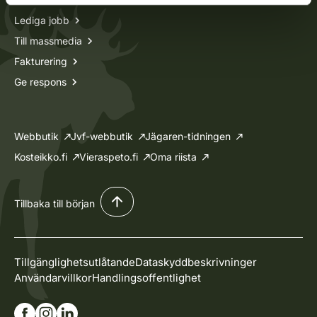
Lediga jobb
Till massmedia
Fakturering
Ge respons
Webbutik
Jvf-webbutik
Jägaren-tidningen
Kosteikko.fi
Vieraspeto.fi
Oma riista
Tillbaka till början
Tillgänglighetsutlåtande
Dataskyddbeskrivninger
Användarvillkor
Handlingsoffentlighet