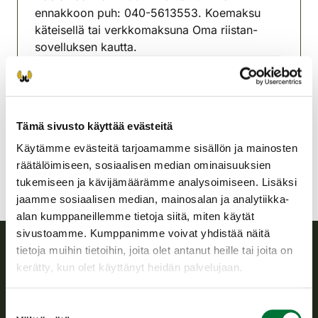
ennakkoon puh: 040-5613553. Koemaksu
käteisellä tai verkkomaksuna Oma riistan-
sovelluksen kautta.
Enon riistanhoitoyhdistys
Pohjois-Karjala
050 3206983
Tämä sivusto käyttää evästeitä
eno@rhy.riista.fi
Käytämme evästeitä tarjoamamme sisällön ja mainosten
räätälöimiseen, sosiaalisen median ominaisuuksien
tukemiseen ja kävijämäärämme analysoimiseen. Lisäksi
jaamme sosiaalisen median, mainosalan ja analytiikka-
alan kumppaneillemme tietoja siitä, miten käytät
sivustoamme. Kumppanimme voivat yhdistää näitä
tietoja muihin tietoihin, joita olet antanut heille tai joita on
kerätty, kun olet käyttänyt heidän palvelujaan.
Suomen riistakeskus
Suomen riistakeskus edistää kestävää riistataloutta, tukee
Suostumuksen