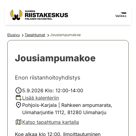
Siirry sisältöön
Siirry sivustokarttaan
Valikko
Etusivu
Tapahtumat
Jousiampumakoe
Jousiampumakoe
Enon riistanhoitoyhdistys
5.9.2026 Klo: 12:00-14:00
Lisää kalenteriin
Pohjois-Karjala | Rahkeen ampumarata,
Uimaharjuntie 1112, 81280 Uimaharju
Katso tapahtuma kartalla
(avautuu uuteen välilehteen)
Koe alkaa klo 12:00. Ilmoittautuminen