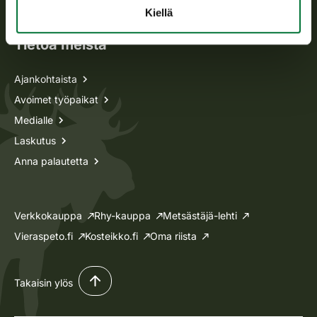
Lupa-asiat
Kiellä
Tietoa meistä
Ajankohtaista
Avoimet työpaikat
Medialle
Laskutus
Anna palautetta
Verkkokauppa
Rhy-kauppa
Metsästäjä-lehti
Vieraspeto.fi
Kosteikko.fi
Oma riista
Takaisin ylös