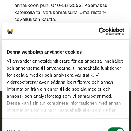
ennakkoon puh: 040-5613553. Koemaksu
käteisellä tai verkkomaksuna Oma riistan-
sovelluksen kautta.
Eno jaktvårdsförening
Norra Karelen
050 3206983
Denna webbplats använder cookies
eno@rhy.riista.fi
Vi använder enhetsidentifierare för att anpassa innehållet
och annonserna till användarna, tillhandahålla funktioner
för sociala medier och analysera vår trafik. Vi
vidarebefordrar även sådana identifierare och annan
information från din enhet till de sociala medier och
annons- och analysföretag som vi samarbetar med.
Dessa kan i sin tur kombinera informationen med annan
information som du har tillhandahållit eller som de har
Finlands viltcentral
samlat in när du har använt deras tjänster.
Finlands viltcentral främjar en hållbar vilthushållning, stöder
Samtyckesval