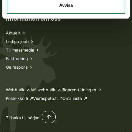
Ansökan om licenser och dispenser
Avvisa
Information om oss
Aktuellt
Lediga jobb
Till massmedia
Fakturering
Ge respons
Webbutik
Jvf-webbutik
Jägaren-tidningen
Kosteikko.fi
Vieraspeto.fi
Oma riista
Tillbaka till början