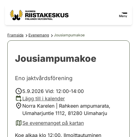
Hoppa till innehåll
Gå till webbplatskartan
Meny
Framsida
Evenemang
Jousiampumakoe
Jousiampumakoe
Eno jaktvårdsförening
5.9.2026 Vid: 12:00-14:00
Lägg till i kalender
Norra Karelen | Rahkeen ampumarata,
Uimaharjuntie 1112, 81280 Uimaharju
Se evenemanget på kartan
(avautuu uuteen välilehteen)
Koe alkaa klo 12:00. Ilmoittautuminen