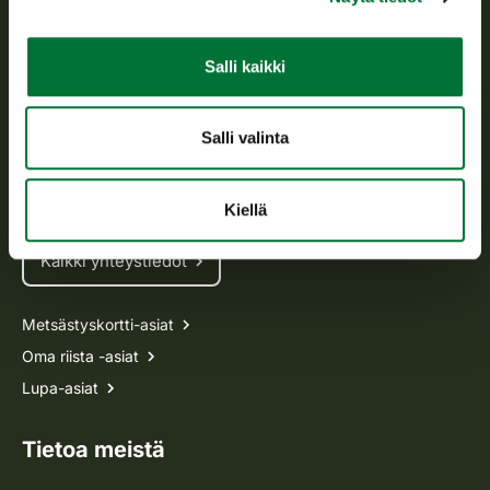
Asiakaspalvelu
Salli kaikki
Avoinna arkipäivisin klo 9-15.
p. 029 431 2001
Salli valinta
asiakaspalvelu@riista.fi
Usein kysytyt kysymykset
Kiellä
Kaikki yhteystiedot
Metsästyskortti-asiat
Oma riista -asiat
Lupa-asiat
Tietoa meistä