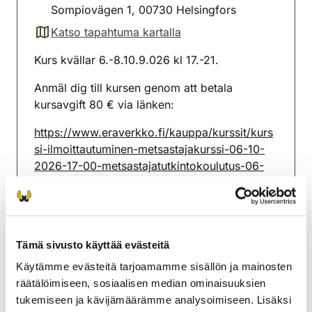
Sompiovägen 1, 00730 Helsingfors
Katso tapahtuma kartalla
(avautuu uuteen välilehteen)
Kurs kvällar 6.-8.10.9.026 kl 17.-21.
Anmäl dig till kursen genom att betala
kursavgift 80 € via länken:
https://www.eraverkko.fi/kauppa/kurssit/kurs
si-ilmoittautuminen-metsastajakurssi-06-10-
2026-17-00-metsastajatutkintokoulutus-06-
08-10-2026
Alla kurselever har plats till examen den
12.10.2026
Tämä sivusto käyttää evästeitä
Examen kan vara utsåld, men om du har varit
Käytämme evästeitä tarjoamamme sisällön ja mainosten
på föregående kurs, har du en plats till
räätälöimiseen, sosiaalisen median ominaisuuksien
examen reserverat.
tukemiseen ja kävijämäärämme analysoimiseen. Lisäksi