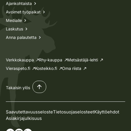
Ajankohtaista
Avoimet työpaikat
Medialle
Laskutus
Anna palautetta
Verkkokauppa
Rhy-kauppa
Metsästäjä-lehti
Vieraspeto.fi
Kosteikko.fi
Oma riista
Takaisin ylös
Saavutettavuusseloste
Tietosuojaselosteet
Käyttöehdot
Asiakirjajulkisuus