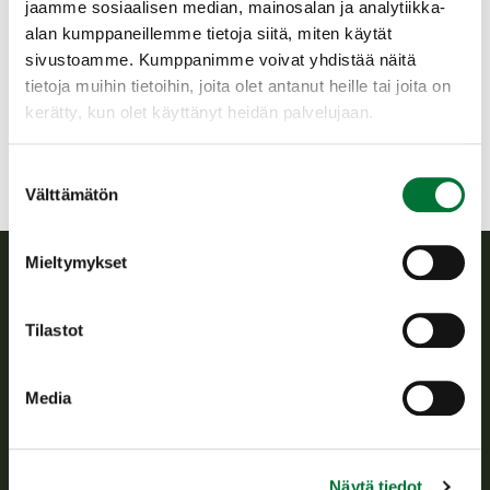
jaamme sosiaalisen median, mainosalan ja analytiikka-
Helsingin riistanhoitoyhdistys
alan kumppaneillemme tietoja siitä, miten käytät
Uusimaa
sivustoamme. Kumppanimme voivat yhdistää näitä
050 5503357
tietoja muihin tietoihin, joita olet antanut heille tai joita on
helsinki@rhy.riista.fi
kerätty, kun olet käyttänyt heidän palvelujaan.
Suostumuksen
Välttämätön
valinta
Mieltymykset
Suomen riistakeskus
Tilastot
Suomen riistakeskus edistää kestävää riistataloutta, tukee
riistanhoitoyhdistysten toimintaa ja huolehtii riistapolitiikan
Media
toimeenpanosta sekä vastaa sille säädetyistä julkisista
hallintotehtävistä.
Tietoa meistä
Näytä tiedot