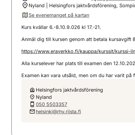
Nyland | Helsingfors jaktvårdsförening, Somp
Se evenemanget på kartan
(avautuu uuteen välilehteen)
Kurs kvällar 6.-8.10.9.026 kl 17.-21.
Anmäl dig till kursen genom att betala kursavgift 
https://www.eraverkko.fi/kauppa/kurssit/kurssi-
Alla kurselever har plats till examen den 12.10.20
Examen kan vara utsåld, men om du har varit på fö
Helsingfors jaktvårdsförening
Nyland
050 5503357
helsinki@rhy.riista.fi