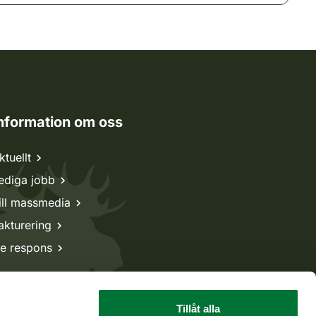
nformation om oss
ktuellt
ediga jobb
ill massmedia
akturering
e respons
Tillåt alla