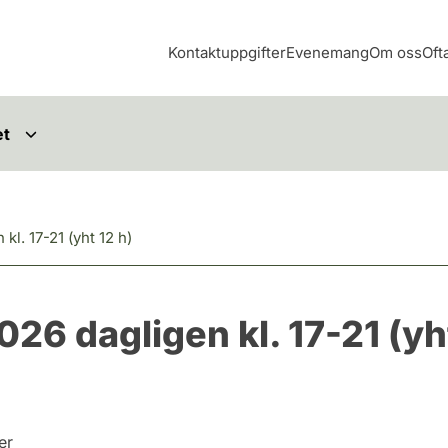
Kontaktuppgifter
Evenemang
Om oss
Oft
et
kl. 17-21 (yht 12 h)
26 dagligen kl. 17-21 (yht
er