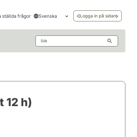
Svenska
a ställda frågor
Logga in på sidan
Öppna språkmenyn
Sök
 12 h)