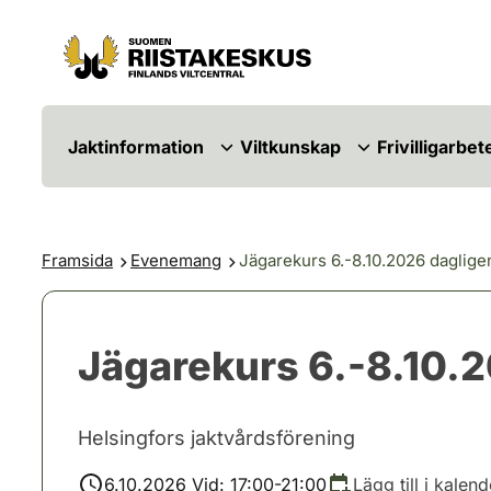
Hoppa till innehåll
Gå till webbplatskartan
Jaktinformation
Viltkunskap
Frivilligarbet
Framsida
Evenemang
Jägarekurs 6.-8.10.2026 dagligen 
Jägarekurs 6.-8.10.20
Helsingfors jaktvårdsförening
6.10.2026 Vid: 17:00-21:00
Lägg till i kalend