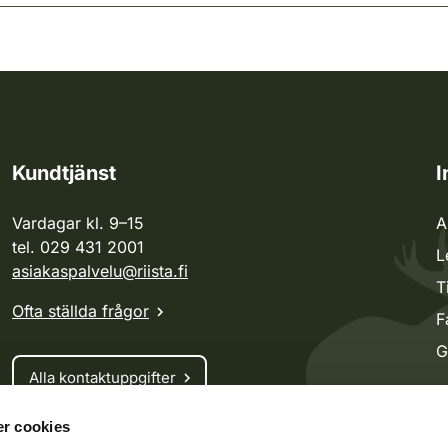
Kundtjänst
I
Vardagar kl. 9–15
A
tel. 029 431 2001
L
asiakaspalvelu@riista.fi
T
Ofta ställda frågor
F
G
Alla kontaktuppgifter
r cookies
Jaktkort