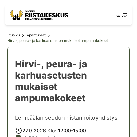
Siirry sisältöön
Siirry sivustokarttaan
Valikko
Etusivu
Tapahtumat
Hirvi-, peura- ja karhuasetusten mukaiset ampumakokeet
Hirvi-, peura- ja
karhuasetusten
mukaiset
ampumakokeet
Lempäälän seudun riistanhoitoyhdistys
27.9.2026 Klo: 12:00-15:00