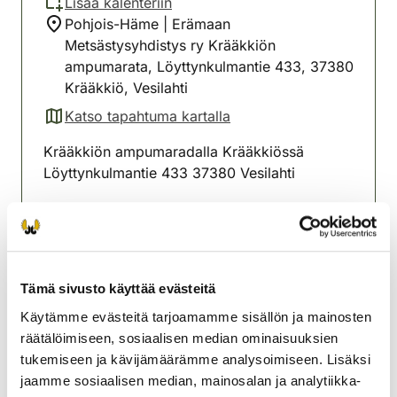
Lisää kalenteriin
Pohjois-Häme | Erämaan
Metsästysyhdistys ry Krääkkiön
ampumarata, Löyttynkulmantie 433, 37380
Krääkkiö, Vesilahti
Katso tapahtuma kartalla
(avautuu uuteen välilehteen)
Krääkkiön ampumaradalla Krääkkiössä
Löyttynkulmantie 433 37380 Vesilahti
Kiväärikokeet :
Sunnuntaisin: syyskuussa 6.9,13.9,20.9,27.9,
12-13 ilmoittautuminen klo 12.00-13.00
Tämä sivusto käyttää evästeitä
Maksu 20€/suorituskerta
Käytämme evästeitä tarjoamamme sisällön ja mainosten
räätälöimiseen, sosiaalisen median ominaisuuksien
Lempäälän seudun
tukemiseen ja kävijämäärämme analysoimiseen. Lisäksi
riistanhoitoyhdistys
jaamme sosiaalisen median, mainosalan ja analytiikka-
Pohjois-Häme