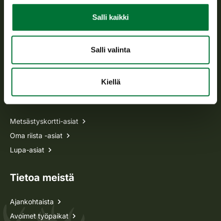
Salli kaikki
Avoinna arkipäivisin klo 9-15.
p. 029 431 2001
asiakaspalvelu@riista.fi
Salli valinta
Usein kysytyt kysymykset
Kiellä
Kaikki yhteystiedot
Metsästyskortti-asiat
Oma riista -asiat
Lupa-asiat
Tietoa meistä
Ajankohtaista
Avoimet työpaikat