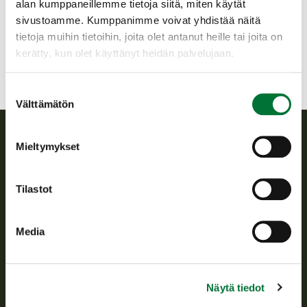
alan kumppaneillemme tietoja siitä, miten käytät
0440624642
sivustoamme. Kumppanimme voivat yhdistää näitä
lempaala@rhy.riista.fi
tietoja muihin tietoihin, joita olet antanut heille tai joita on
kerätty, kun olet käyttänyt heidän palvelujaan.
Suostumuksen
Välttämätön
valinta
Mieltymykset
Suomen riistakeskus
Tilastot
Suomen riistakeskus edistää kestävää riistataloutta, tukee
riistanhoitoyhdistysten toimintaa ja huolehtii riistapolitiikan
toimeenpanosta sekä vastaa sille säädetyistä julkisista
Media
hallintotehtävistä.
Tietoa meistä
Näytä tiedot
Asiakaspalvelu