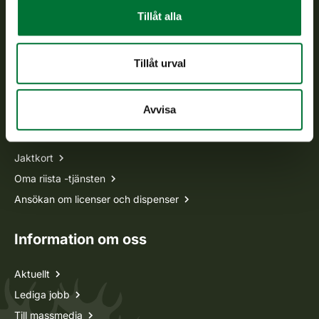
Vardagar kl. 9–15
Tillåt alla
tel. 029 431 2001
asiakaspalvelu@riista.fi
Tillåt urval
Ofta ställda frågor
Avvisa
Alla kontaktuppgifter
Jaktkort
Oma riista -tjänsten
Ansökan om licenser och dispenser
Information om oss
Aktuellt
Lediga jobb
Till massmedia