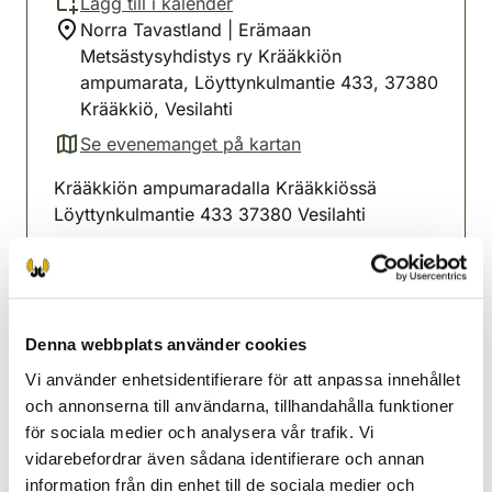
Lägg till i kalender
Norra Tavastland | Erämaan
Metsästysyhdistys ry Krääkkiön
ampumarata, Löyttynkulmantie 433, 37380
Krääkkiö, Vesilahti
Se evenemanget på kartan
(avautuu uuteen välilehteen)
Krääkkiön ampumaradalla Krääkkiössä
Löyttynkulmantie 433 37380 Vesilahti
Kiväärikokeet :
Sunnuntaisin: syyskuussa 6.9,13.9,20.9,27.9,
12-13 ilmoittautuminen klo 12.00-13.00
Denna webbplats använder cookies
Maksu 20€/suorituskerta
Vi använder enhetsidentifierare för att anpassa innehållet
och annonserna till användarna, tillhandahålla funktioner
Lempäälänejdens jaktvårdsförening
för sociala medier och analysera vår trafik. Vi
Norra Tavastland
vidarebefordrar även sådana identifierare och annan
0440624642
information från din enhet till de sociala medier och