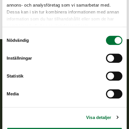
lempaala@rhy.riista.fi
annons- och analysföretag som vi samarbetar med.
Dessa kan i sin tur kombinera informationen med annan
information som du har tillhandahållit eller som de har
samlat in när du har använt deras tjänster.
Samtyckesval
Nödvändig
Inställningar
Finlands viltcentral
Finlands viltcentral främjar en hållbar vilthushållning, stöder
Statistik
jaktvårdsföreningarnas verksamhet, ser till att viltpolitiken
verkställs och svarar för de offentliga förvaltningsuppgifter
som föreskrivs.
Media
Om oss
Visa detaljer
Kundtjänst