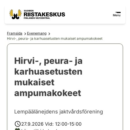
Hoppa till innehåll
Gå till webbplatskartan
Meny
Framsida
Evenemang
Hirvi-, peura- ja karhuasetusten mukaiset ampumakokeet
Hirvi-, peura- ja
karhuasetusten
mukaiset
ampumakokeet
Lempäälänejdens jaktvårdsförening
27.9.2026 Vid: 12:00-15:00