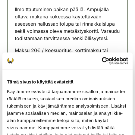
(avautuu uuteen välilehteen)
Ilmoittautuminen paikan päällä. Ampujalla
oltava mukana kokeessa käytettävään
aseeseen hallussapitolupa tai rinnakkaislupa
sekä voimassa oleva metsästyskortti. Varaudu
todistamaan tarvittaessa henkilöllisyytesi.
Maksu 20€ / koesuoritus, korttimaksu tai
OmaRiista-maksu.
Ammunnanvalvojat: Kaisa Mäkelin, Pirkko
Rauhala, Markku Rauhala
Tämä sivusto käyttää evästeitä
Muonion riistanhoitoyhdistys
Käytämme evästeitä tarjoamamme sisällön ja mainosten
Lappi
räätälöimiseen, sosiaalisen median ominaisuuksien
040 8472070
tukemiseen ja kävijämäärämme analysoimiseen. Lisäksi
muonio@rhy.riista.fi
jaamme sosiaalisen median, mainosalan ja analytiikka-
alan kumppaneillemme tietoja siitä, miten käytät
sivustoamme. Kumppanimme voivat yhdistää näitä
tietoja muihin tietoihin, joita olet antanut heille tai joita on