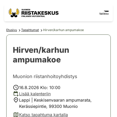
Siirry sisältöön
Siirry sivustokarttaan
Valikko
Etusivu
Tapahtumat
Hirven/karhun ampumakoe
Hirven/karhun
ampumakoe
Muonion riistanhoitoyhdistys
16.8.2026 Klo: 10:00
Lisää kalenteriin
Lappi | Keskisenvaaran ampumarata,
Kerässiepintie, 99300 Muonio
Katso tapahtuma kartalla