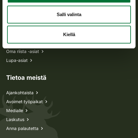
Usein kysytyt kysymykset
Salli valinta
Kaikki yhteystiedot
Kiellä
Metsästyskortti-asiat
Oma riista -asiat
Lupa-asiat
Tietoa meistä
Ajankohtaista
Avoimet työpaikat
Medialle
Laskutus
Anna palautetta