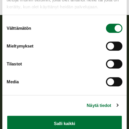
kerätty, kun olet käyttänyt heidän palvelujaan.
Suostumuksen
Välttämätön
valinta
Suomen riistakeskus
Mieltymykset
Suomen riistakeskus edistää kestävää riistataloutta, tukee
riistanhoitoyhdistysten toimintaa ja huolehtii riistapolitiikan
toimeenpanosta sekä vastaa sille säädetyistä julkisista
Tilastot
hallintotehtävistä.
Tietoa meistä
Media
Asiakaspalvelu
Näytä tiedot
Avoinna arkipäivisin klo 9-15.
p. 029 431 2001
asiakaspalvelu@riista.fi
Salli kaikki