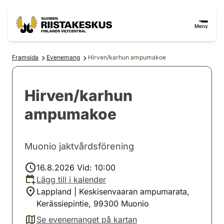
Hoppa till innehåll
Gå till webbplatskartan
Meny
Framsida
Evenemang
Hirven/karhun ampumakoe
Hirven/karhun
ampumakoe
Muonio jaktvårdsförening
16.8.2026 Vid: 10:00
Lägg till i kalender
Lappland | Keskisenvaaran ampumarata,
Kerässiepintie, 99300 Muonio
Se evenemanget på kartan