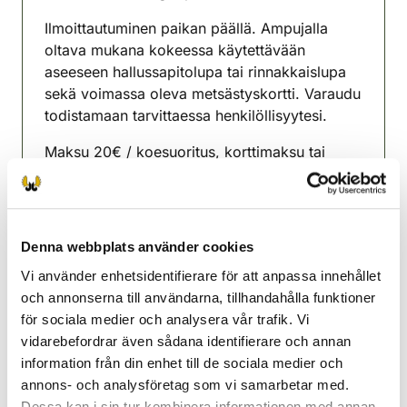
(avautuu uuteen välilehteen)
Ilmoittautuminen paikan päällä. Ampujalla
oltava mukana kokeessa käytettävään
aseeseen hallussapitolupa tai rinnakkaislupa
sekä voimassa oleva metsästyskortti. Varaudu
todistamaan tarvittaessa henkilöllisyytesi.
Maksu 20€ / koesuoritus, korttimaksu tai
OmaRiista-maksu.
Ammunnanvalvojat: Kaisa Mäkelin, Pirkko
Rauhala, Markku Rauhala
Denna webbplats använder cookies
Muonio jaktvårdsförening
Vi använder enhetsidentifierare för att anpassa innehållet
Lappland
och annonserna till användarna, tillhandahålla funktioner
040 8472070
för sociala medier och analysera vår trafik. Vi
muonio@rhy.riista.fi
vidarebefordrar även sådana identifierare och annan
information från din enhet till de sociala medier och
annons- och analysföretag som vi samarbetar med.
Dessa kan i sin tur kombinera informationen med annan