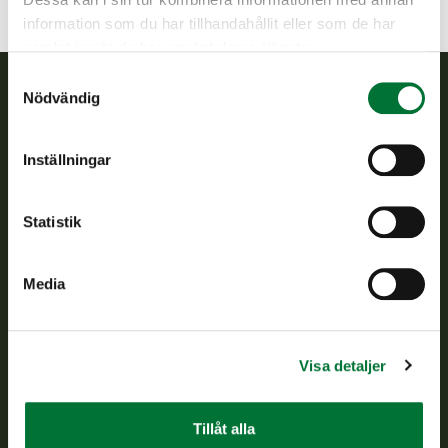
information som du har tillhandahållit eller som de har
samlat in när du har använt deras tjänster.
Samtyckesval
Nödvändig
Finlands viltcentral
Inställningar
Finlands viltcentral främjar en hållbar vilthushållning, stöder
jaktvårdsföreningarnas verksamhet, ser till att viltpolitiken
verkställs och svarar för de offentliga förvaltningsuppgifter
Statistik
som föreskrivs.
Om oss
Media
Kundtjänst
Visa detaljer
Vardagar kl. 9–15
tel. 029 431 2001
asiakaspalvelu@riista.fi
Tillåt alla