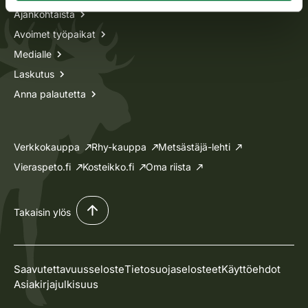
Ajankohtaista
Avoimet työpaikat
Medialle
Laskutus
Anna palautetta
Verkkokauppa
Rhy-kauppa
Metsästäjä-lehti
Vieraspeto.fi
Kosteikko.fi
Oma riista
Takaisin ylös
Saavutettavuusseloste
Tietosuojaselosteet
Käyttöehdot
Asiakirjajulkisuus