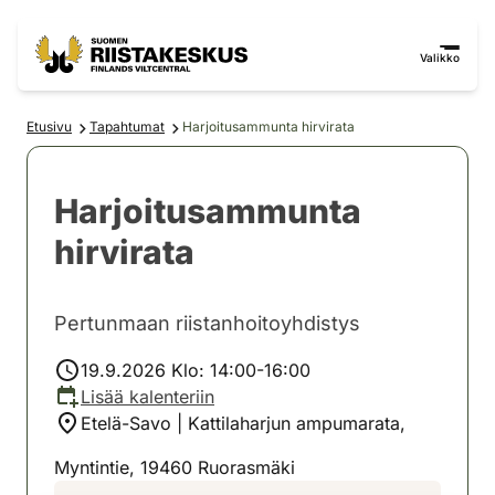
Siirry sisältöön
Siirry sivustokarttaan
Valikko
Etusivu
Tapahtumat
Harjoitusammunta hirvirata
Harjoitusammunta
hirvirata
Pertunmaan riistanhoitoyhdistys
19.9.2026 Klo: 14:00-16:00
Lisää kalenteriin
Etelä-Savo | Kattilaharjun ampumarata,
Myntintie, 19460 Ruorasmäki