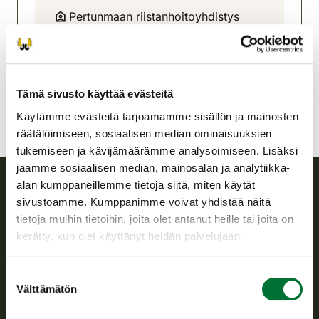
Pertunmaan riistanhoitoyhdistys
Etelä-Savo
0503099105
pertunmaa@rhy.riista.fi
Tämä sivusto käyttää evästeitä
Käytämme evästeitä tarjoamamme sisällön ja mainosten
räätälöimiseen, sosiaalisen median ominaisuuksien
tukemiseen ja kävijämäärämme analysoimiseen. Lisäksi
jaamme sosiaalisen median, mainosalan ja analytiikka-
alan kumppaneillemme tietoja siitä, miten käytät
sivustoamme. Kumppanimme voivat yhdistää näitä
Suomen riistakeskus
tietoja muihin tietoihin, joita olet antanut heille tai joita on
kerätty, kun olet käyttänyt heidän palvelujaan.
Suomen riistakeskus edistää kestävää riistataloutta, tukee
riistanhoitoyhdistysten toimintaa ja huolehtii riistapolitiikan
toimeenpanosta sekä vastaa sille säädetyistä julkisista
Suostumuksen
hallintotehtävistä.
Välttämätön
valinta
Tietoa meistä