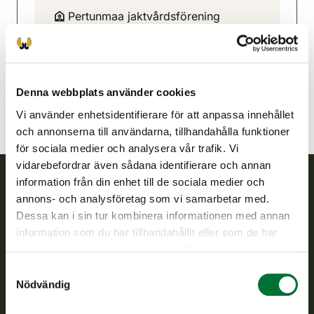
Pertunmaa jaktvårdsförening
Södra Savolax
0503099105
pertunmaa@rhy.riista.fi
Denna webbplats använder cookies
Vi använder enhetsidentifierare för att anpassa innehållet
och annonserna till användarna, tillhandahålla funktioner
för sociala medier och analysera vår trafik. Vi
vidarebefordrar även sådana identifierare och annan
information från din enhet till de sociala medier och
annons- och analysföretag som vi samarbetar med.
Finlands viltcentral
Dessa kan i sin tur kombinera informationen med annan
information som du har tillhandahållit eller som de har
Finlands viltcentral främjar en hållbar vilthushållning, stöder
samlat in när du har använt deras tjänster.
jaktvårdsföreningarnas verksamhet, ser till att viltpolitiken
verkställs och svarar för de offentliga förvaltningsuppgifter
Samtyckesval
som föreskrivs.
Nödvändig
Om oss