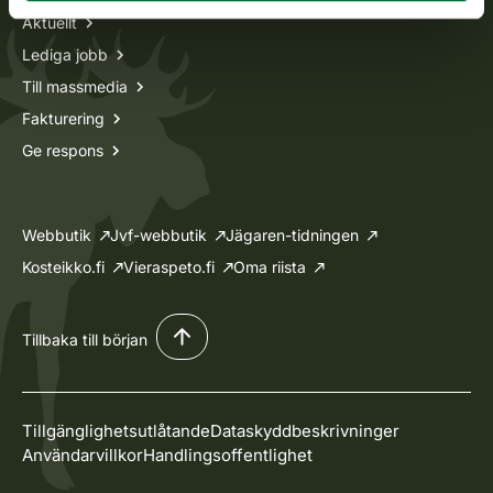
Aktuellt
Lediga jobb
Till massmedia
Fakturering
Ge respons
Webbutik
Jvf-webbutik
Jägaren-tidningen
Kosteikko.fi
Vieraspeto.fi
Oma riista
Tillbaka till början
Tillgänglighetsutlåtande
Dataskyddbeskrivninger
Användarvillkor
Handlingsoffentlighet