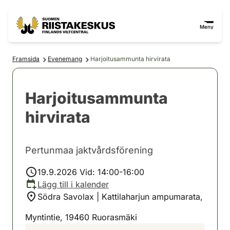
Hoppa till innehåll
Gå till webbplatskartan
Meny
Framsida
Evenemang
Harjoitusammunta hirvirata
Harjoitusammunta
hirvirata
Pertunmaa jaktvårdsförening
19.9.2026 Vid: 14:00-16:00
Lägg till i kalender
Södra Savolax | Kattilaharjun ampumarata,
Myntintie, 19460 Ruorasmäki