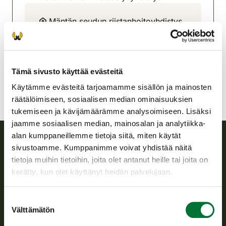
Mäntän seudun riistanhoitoyhdistys
Pohjois-Häme
050 5847247
mantta@rhy.riista.fi
Tämä sivusto käyttää evästeitä
Käytämme evästeitä tarjoamamme sisällön ja mainosten
räätälöimiseen, sosiaalisen median ominaisuuksien
tukemiseen ja kävijämäärämme analysoimiseen. Lisäksi
jaamme sosiaalisen median, mainosalan ja analytiikka-
alan kumppaneillemme tietoja siitä, miten käytät
sivustoamme. Kumppanimme voivat yhdistää näitä
Suomen riistakeskus
tietoja muihin tietoihin, joita olet antanut heille tai joita on
kerätty, kun olet käyttänyt heidän palvelujaan.
Suomen riistakeskus edistää kestävää riistataloutta, tukee
riistanhoitoyhdistysten toimintaa ja huolehtii riistapolitiikan
Suostumuksen
toimeenpanosta sekä vastaa sille säädetyistä julkisista
Välttämätön
valinta
hallintotehtävistä.