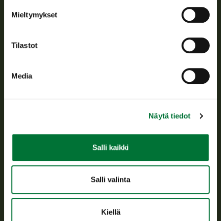
Tietoa meistä
Mieltymykset
Asiakaspalvelu
Tilastot
Avoinna arkipäivisin klo 9-15.
p. 029 431 2001
Media
asiakaspalvelu@riista.fi
Usein kysytyt kysymykset
Näytä tiedot
Kaikki yhteystiedot
Salli kaikki
Metsästyskortti-asiat
Oma riista -asiat
Salli valinta
Lupa-asiat
Kiellä
Tietoa meistä