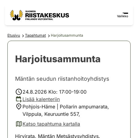
Siirry sisältöön
Siirry sivustokarttaan
Valikko
Etusivu
Tapahtumat
Harjoitusammunta
Harjoitusammunta
Mäntän seudun riistanhoitoyhdistys
24.8.2026 Klo: 17:00-19:00
Lisää kalenteriin
Pohjois-Häme | Pollarin ampumarata,
Vilppula, Keuruuntie 557,
Katso tapahtuma kartalla
(avautuu uuteen välilehteen)
Hirvirata. Mäntän Metsästysyhdistys.