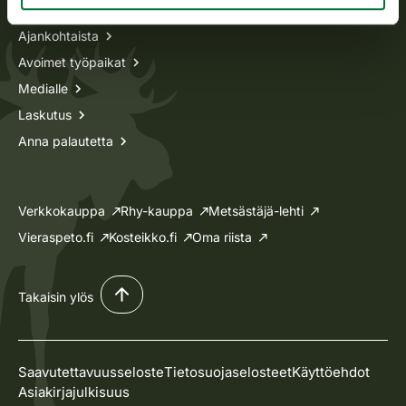
Ajankohtaista
Avoimet työpaikat
Medialle
Laskutus
Anna palautetta
Verkkokauppa
Rhy-kauppa
Metsästäjä-lehti
Vieraspeto.fi
Kosteikko.fi
Oma riista
Takaisin ylös
Saavutettavuusseloste
Tietosuojaselosteet
Käyttöehdot
Asiakirjajulkisuus