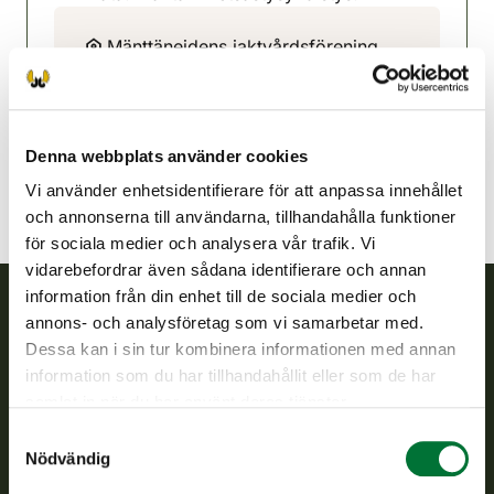
Mänttänejdens jaktvårdsförening
Norra Tavastland
050 5847247
mantta@rhy.riista.fi
Denna webbplats använder cookies
Vi använder enhetsidentifierare för att anpassa innehållet
och annonserna till användarna, tillhandahålla funktioner
för sociala medier och analysera vår trafik. Vi
vidarebefordrar även sådana identifierare och annan
information från din enhet till de sociala medier och
annons- och analysföretag som vi samarbetar med.
Finlands viltcentral
Dessa kan i sin tur kombinera informationen med annan
information som du har tillhandahållit eller som de har
Finlands viltcentral främjar en hållbar vilthushållning, stöder
samlat in när du har använt deras tjänster.
jaktvårdsföreningarnas verksamhet, ser till att viltpolitiken
Samtyckesval
verkställs och svarar för de offentliga förvaltningsuppgifter
Nödvändig
som föreskrivs.