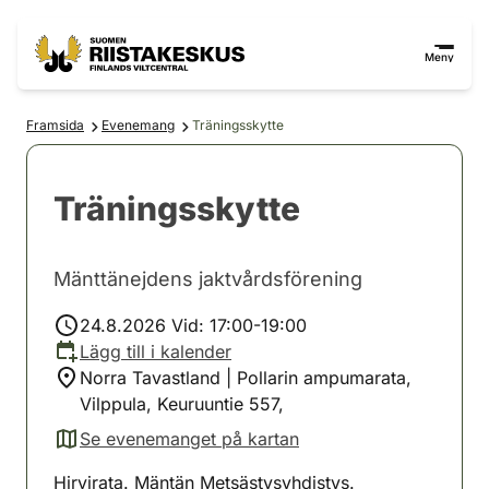
Hoppa till innehåll
Gå till webbplatskartan
Meny
Framsida
Evenemang
Träningsskytte
Träningsskytte
Mänttänejdens jaktvårdsförening
24.8.2026 Vid: 17:00-19:00
Lägg till i kalender
Norra Tavastland | Pollarin ampumarata,
Vilppula, Keuruuntie 557,
Se evenemanget på kartan
(avautuu uuteen välilehteen)
Hirvirata. Mäntän Metsästysyhdistys.