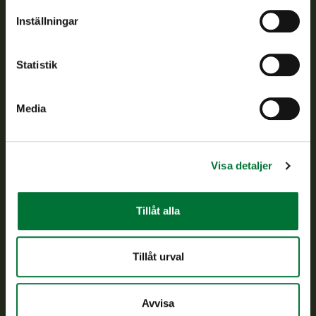
Om oss
Inställningar
Kundtjänst
Statistik
Vardagar kl. 9–15
tel. 029 431 2001
Media
asiakaspalvelu@riista.fi
Ofta ställda frågor
Visa detaljer
Alla kontaktuppgifter
Tillåt alla
Jaktkort
Oma riista -tjänsten
Tillåt urval
Ansökan om licenser och dispenser
Avvisa
Information om oss