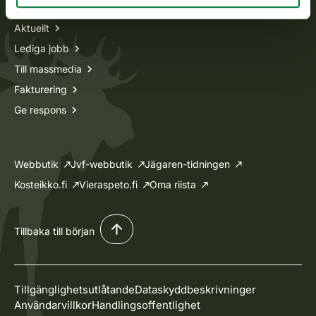
Aktuellt
Lediga jobb
Till massmedia
Fakturering
Ge respons
Webbutik
Jvf-webbutik
Jägaren-tidningen
Kosteikko.fi
Vieraspeto.fi
Oma riista
Tillbaka till början
Tillgänglighetsutlåtande
Dataskyddbeskrivninger
Användarvillkor
Handlingsoffentlighet