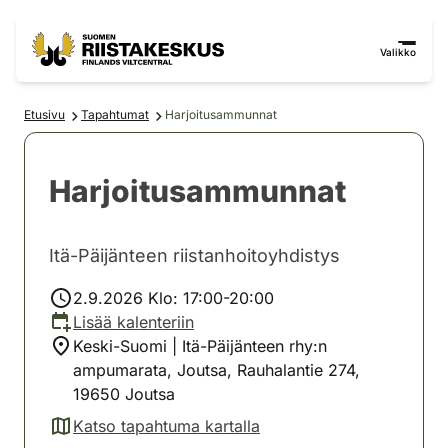
Siirry sisältöön
Siirry sivustokarttaan
Valikko
Etusivu
Tapahtumat
Harjoitusammunnat
Harjoitusammunnat
Itä-Päijänteen riistanhoitoyhdistys
2.9.2026 Klo: 17:00-20:00
Lisää kalenteriin
Keski-Suomi | Itä-Päijänteen rhy:n
ampumarata, Joutsa, Rauhalantie 274,
19650 Joutsa
Katso tapahtuma kartalla
(avautuu uuteen välilehteen)