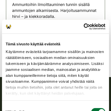
Ammuntoihin ilmoittauminen tunnin sisällä
ammuntojen alkamisesta. Harjoitusammunnat
hirvi – ja kiekkoradalla.
Itä-Päijänteen riistanhoitoyhdistys
Keski-Suomi
0400-197947
Tämä sivusto käyttää evästeitä
ita-paijanne@rhy.riista.fi
Käytämme evästeitä tarjoamamme sisällön ja mainosten
räätälöimiseen, sosiaalisen median ominaisuuksien
tukemiseen ja kävijämäärämme analysoimiseen. Lisäksi
jaamme sosiaalisen median, mainosalan ja analytiikka-
alan kumppaneillemme tietoja siitä, miten käytät
sivustoamme. Kumppanimme voivat yhdistää näitä
tietoja muihin tietoihin, joita olet antanut heille tai joita on
kerätty, kun olet käyttänyt heidän palvelujaan.
Suomen riistakeskus
Suomen riistakeskus edistää kestävää riistataloutta, tukee
Suostumuksen