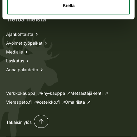
Lupa-asiat
Kiellä
Tietoa meistä
Ajankohtaista
Avoimet työpaikat
Medialle
Laskutus
Anna palautetta
Verkkokauppa
Rhy-kauppa
Metsästäjä-lehti
Vieraspeto.fi
Kosteikko.fi
Oma riista
Takaisin ylös