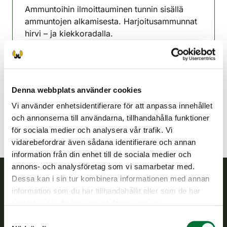
Ammuntoihin ilmoittauminen tunnin sisällä
ammuntojen alkamisesta. Harjoitusammunnat
hirvi – ja kiekkoradalla.
Östra Päijänne jaktvårdsförening
Mellersta Finland
0400-197947
Denna webbplats använder cookies
ita-paijanne@rhy.riista.fi
Vi använder enhetsidentifierare för att anpassa innehållet
och annonserna till användarna, tillhandahålla funktioner
för sociala medier och analysera vår trafik. Vi
vidarebefordrar även sådana identifierare och annan
information från din enhet till de sociala medier och
annons- och analysföretag som vi samarbetar med.
Dessa kan i sin tur kombinera informationen med annan
information som du har tillhandahållit eller som de har
Finlands viltcentral
samlat in när du har använt deras tjänster.
Finlands viltcentral främjar en hållbar vilthushållning, stöder
Samtyckesval