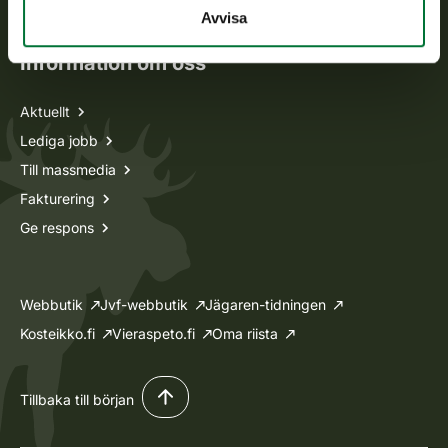
Ansökan om licenser och dispenser
Avvisa
Information om oss
Aktuellt
Lediga jobb
Till massmedia
Fakturering
Ge respons
Webbutik
Jvf-webbutik
Jägaren-tidningen
Kosteikko.fi
Vieraspeto.fi
Oma riista
Tillbaka till början