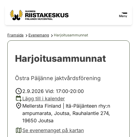
Hoppa till innehåll
Gå till webbplatskartan
Meny
Framsida
Evenemang
Harjoitusammunnat
Harjoitusammunnat
Östra Päijänne jaktvårdsförening
2.9.2026 Vid: 17:00-20:00
Lägg till i kalender
Mellersta Finland | Itä-Päijänteen rhy:n
ampumarata, Joutsa, Rauhalantie 274,
19650 Joutsa
Se evenemanget på kartan
(avautuu uuteen välilehteen)