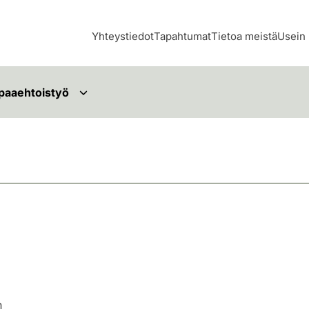
Yhteystiedot
Tapahtumat
Tietoa meistä
Usein 
paaehtoistyö
s
n