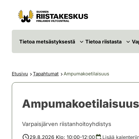
Siirry sisältöön
Siirry sivustokarttaan
Tietoa metsästyksestä
Tietoa riistasta
Va
Etusivu
Tapahtumat
Ampumakoetilaisuus
Ampumakoetilaisuu
Varpaisjärven riistanhoitoyhdistys
29.8.2026 Klo: 10:00-12:00
Lisää kalenterii