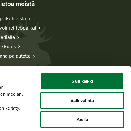
ietoa meistä
jankohtaista
voimet työpaikat
edialle
askutus
nna palautetta
Salli kaikki
an
sen median,
Salli valinta
on kerätty,
Kiellä
Takaisin ylös