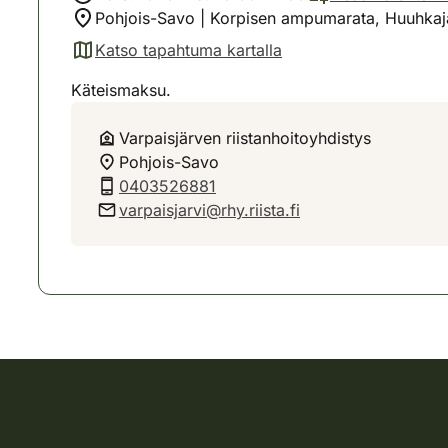
Pohjois-Savo | Korpisen ampumarata, Huuhkaja
Katso tapahtuma kartalla
(avautuu uuteen välilehteen)
Käteismaksu.
Varpaisjärven riistanhoitoyhdistys
Pohjois-Savo
0403526881
varpaisjarvi@rhy.riista.fi