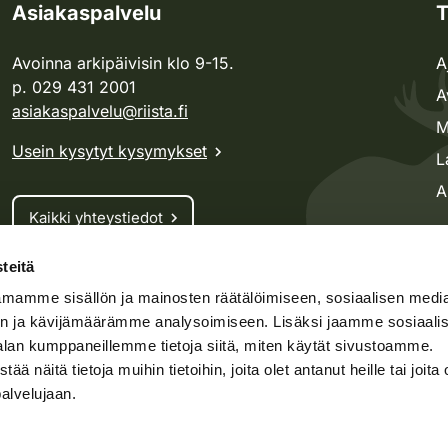
Asiakaspalvelu
T
Avoinna arkipäivisin klo 9-15.
A
p. 029 431 2001
A
asiakaspalvelu@riista.fi
M
Usein kysytyt kysymykset
L
A
Kaikki yhteystiedot
teitä
Metsästyskortti-asiat
mamme sisällön ja mainosten räätälöimiseen, sosiaalisen medi
Oma riista -asiat
n ja kävijämäärämme analysoimiseen. Lisäksi jaamme sosiaali
Lupa-asiat
alan kumppaneillemme tietoja siitä, miten käytät sivustoamme.
näitä tietoja muihin tietoihin, joita olet antanut heille tai joita 
palvelujaan.
speto.fi
Kosteikko.fi
Oma riista