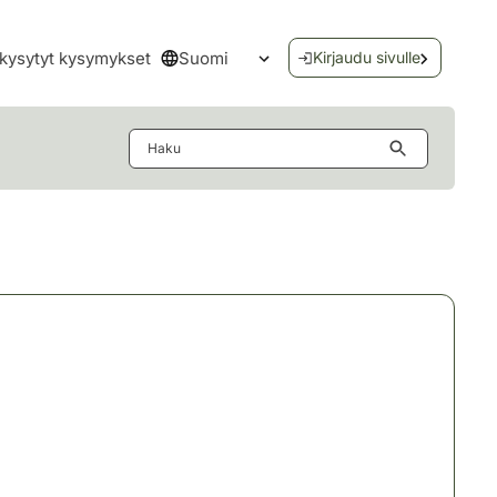
Suomi
kysytyt kysymykset
Kirjaudu sivulle
Avaa kielivalikko
Haku