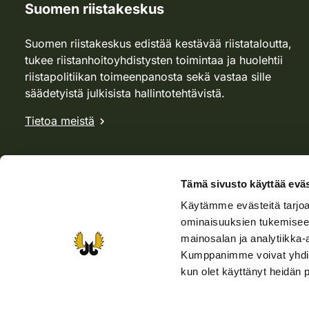
Suomen riistakeskus
Suomen riistakeskus edistää kestävää riistataloutta,
tukee riistanhoitoyhdistysten toimintaa ja huolehtii
riistapolitiikan toimeenpanosta sekä vastaa sille
säädetyistä julkisista hallintotehtävistä.
Tietoa meistä
Tämä sivusto käyttää eväs
Käytämme evästeitä tarjoa
ominaisuuksien tukemisee
mainosalan ja analytiikka-
Kumppanimme voivat yhdistää 
kun olet käyttänyt heidän 
Verkkokauppa
Rhy-kauppa
Metsästäjä-lehti
Viera