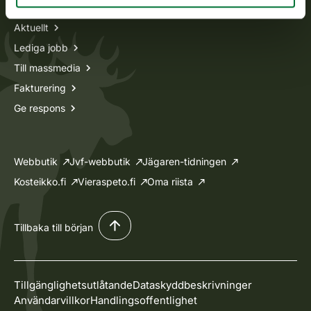
Aktuellt
Lediga jobb
Till massmedia
Fakturering
Ge respons
Webbutik
Jvf-webbutik
Jägaren-tidningen
Kosteikko.fi
Vieraspeto.fi
Oma riista
Tillbaka till början
Tillgänglighetsutlåtande
Dataskyddbeskrivninger
Användarvillkor
Handlingsoffentlighet