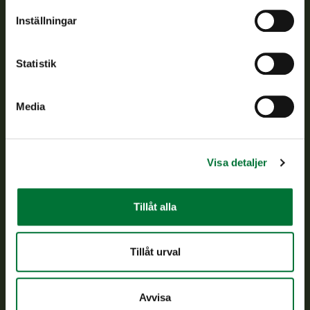
Om oss
Inställningar
Kundtjänst
Statistik
Vardagar kl. 9–15
tel. 029 431 2001
Media
asiakaspalvelu@riista.fi
Ofta ställda frågor
Visa detaljer
Alla kontaktuppgifter
Tillåt alla
Jaktkort
Oma riista -tjänsten
Tillåt urval
Ansökan om licenser och dispenser
Avvisa
Information om oss