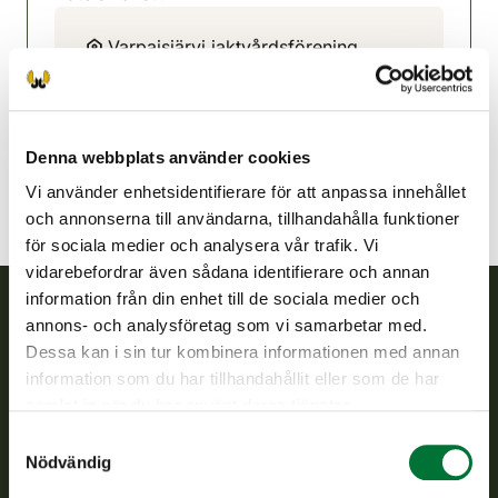
Varpaisjärvi jaktvårdsförening
Norra Savolax
0403526881
varpaisjarvi@rhy.riista.fi
Denna webbplats använder cookies
Vi använder enhetsidentifierare för att anpassa innehållet
och annonserna till användarna, tillhandahålla funktioner
för sociala medier och analysera vår trafik. Vi
vidarebefordrar även sådana identifierare och annan
information från din enhet till de sociala medier och
annons- och analysföretag som vi samarbetar med.
Finlands viltcentral
Dessa kan i sin tur kombinera informationen med annan
information som du har tillhandahållit eller som de har
Finlands viltcentral främjar en hållbar vilthushållning, stöder
samlat in när du har använt deras tjänster.
jaktvårdsföreningarnas verksamhet, ser till att viltpolitiken
Samtyckesval
verkställs och svarar för de offentliga förvaltningsuppgifter
Nödvändig
som föreskrivs.