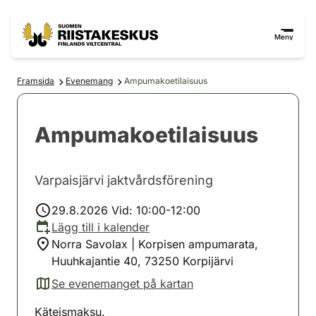
Hoppa till innehåll
Gå till webbplatskartan
Meny
Framsida
Evenemang
Ampumakoetilaisuus
Ampumakoetilaisuus
Varpaisjärvi jaktvårdsförening
29.8.2026 Vid: 10:00-12:00
Lägg till i kalender
Norra Savolax | Korpisen ampumarata,
Huuhkajantie 40, 73250 Korpijärvi
Se evenemanget på kartan
(avautuu uuteen välilehteen)
Käteismaksu.