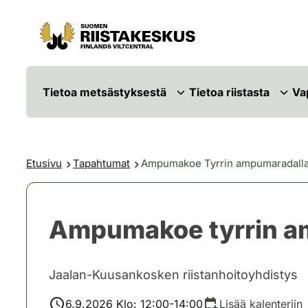
Siirry sisältöön
Siirry sivustokarttaan
Tietoa metsästyksestä
Tietoa riistasta
Va
Etusivu
Tapahtumat
Ampumakoe Tyrrin ampumaradall
Ampumakoe tyrrin a
Jaalan-Kuusankosken riistanhoitoyhdistys
6.9.2026 Klo: 12:00-14:00
Lisää kalenteriin