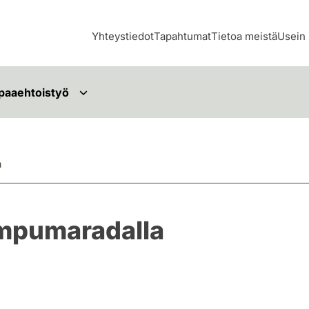
Yhteystiedot
Tapahtumat
Tietoa meistä
Usein 
paaehtoistyö
a
mpumaradalla