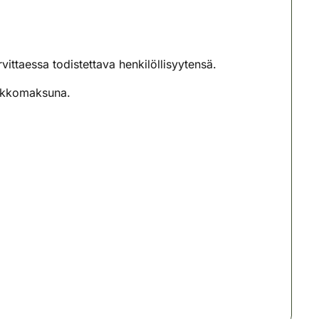
vittaessa todistettava henkilöllisyytensä.
erkkomaksuna.