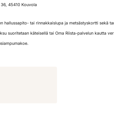
e 36, 45410 Kouvola
hallussapito- tai rinnakkaislupa ja metsästyskortti sekä tar
 suoritetaan käteisellä tai Oma Riista-palvelun kautta v
ousiampumakoe.