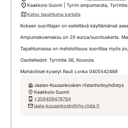
Kaakkois-Suomi | Tyrrin ampumarata, Tyrrinti
Katso tapahtuma kartalla
(avautuu uuteen välilehteen)
Kokeen suorittajan on esitettävä käyttämänsä aseen 
Ampumakoemaksu on 20 euroa/suorituskerta. Maksu
Tapahtumassa on mahdollisuus suorittaa myös j
Osoitetiedot: Tyrrintie 36, Kouvola
Mahdolliset kyselyt Rauli Lonka 0405542488
Jaalan-Kuusankosken riistanhoitoyhdistys
Kaakkois-Suomi
+358408478764
jaala-kuusankoski@rhy.riista.fi