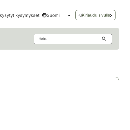
Suomi
kysytyt kysymykset
Kirjaudu sivulle
Avaa kielivalikko
Haku