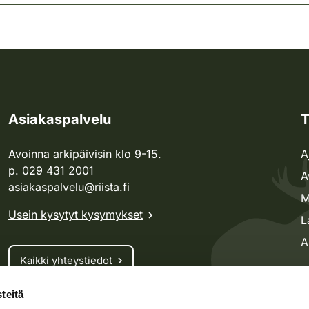
Asiakaspalvelu
T
Avoinna arkipäivisin klo 9-15.
A
p. 029 431 2001
A
asiakaspalvelu@riista.fi
M
Usein kysytyt kysymykset
L
A
Kaikki yhteystiedot
teitä
Metsästyskortti-asiat