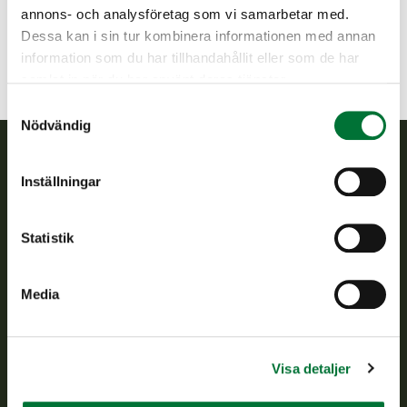
jaala-kuusankoski@rhy.riista.fi
annons- och analysföretag som vi samarbetar med.
Dessa kan i sin tur kombinera informationen med annan
information som du har tillhandahållit eller som de har
samlat in när du har använt deras tjänster.
Samtyckesval
Nödvändig
Finlands viltcentral
Inställningar
Finlands viltcentral främjar en hållbar vilthushållning, stöder
Statistik
jaktvårdsföreningarnas verksamhet, ser till att viltpolitiken
verkställs och svarar för de offentliga förvaltningsuppgifter
som föreskrivs.
Media
Om oss
Visa detaljer
Kundtjänst