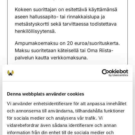
(avautuu uuteen välilehteen)
Kokeen suorittajan on esitettävä käyttämänsä
aseen hallussapito- tai rinnakkaislupa ja
metsästyskortti sekä tarvittaessa todistettava
henkilöllisyytensä.
Ampumakoemaksu on 20 euroa/suorituskerta.
Maksu suoritetaan käteisellä tai Oma Riista-
palvelun kautta verkkomaksuna.
Tapahtumassa on mahdollisuus suorittaa
myös jousiampumakoe.
Osoitetiedot: Tyrrintie 36, Kouvola
Denna webbplats använder cookies
Mahdolliset kyselyt Rauli Lonka 0405542488
Vi använder enhetsidentifierare för att anpassa innehållet
och annonserna till användarna, tillhandahålla funktioner
Jaala-Kuusankoski jaktvårdsförening
för sociala medier och analysera vår trafik. Vi
Sydöstra Finland
vidarebefordrar även sådana identifierare och annan
+358408478764
information från din enhet till de sociala medier och