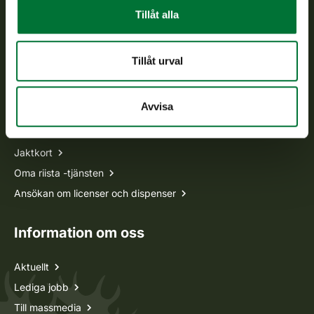
Vardagar kl. 9–15
Tillåt alla
tel. 029 431 2001
asiakaspalvelu@riista.fi
Tillåt urval
Ofta ställda frågor
Avvisa
Alla kontaktuppgifter
Jaktkort
Oma riista -tjänsten
Ansökan om licenser och dispenser
Information om oss
Aktuellt
Lediga jobb
Till massmedia