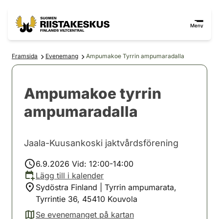
Hoppa till innehåll
Gå till webbplatskartan
Meny
Framsida
Evenemang
Ampumakoe Tyrrin ampumaradalla
Ampumakoe tyrrin
ampumaradalla
Jaala-Kuusankoski jaktvårdsförening
6.9.2026 Vid: 12:00-14:00
Lägg till i kalender
Sydöstra Finland | Tyrrin ampumarata,
Tyrrintie 36, 45410 Kouvola
Se evenemanget på kartan