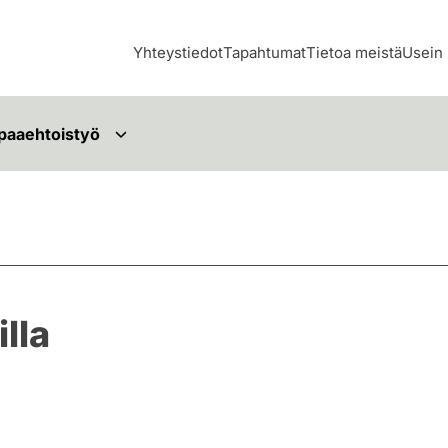
Yhteystiedot
Tapahtumat
Tietoa meistä
Usein 
paaehtoistyö
lla