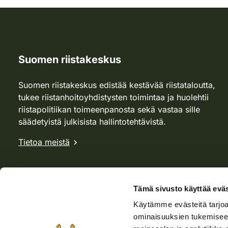
Suomen riistakeskus
Suomen riistakeskus edistää kestävää riistataloutta,
tukee riistanhoitoyhdistysten toimintaa ja huolehtii
riistapolitiikan toimeenpanosta sekä vastaa sille
säädetyistä julkisista hallintotehtävistä.
Tietoa meistä
Tämä sivusto käyttää eväs
Käytämme evästeitä tarjoa
ominaisuuksien tukemisee