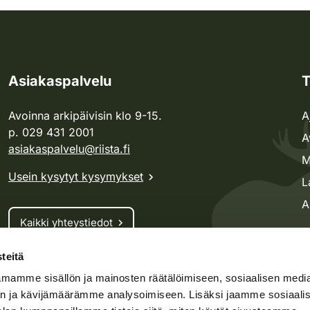
Asiakaspalvelu
T
Avoinna arkipäivisin klo 9-15.
A
p. 029 431 2001
A
asiakaspalvelu@riista.fi
M
Usein kysytyt kysymykset
L
A
Kaikki yhteystiedot
teitä
Metsästyskortti-asiat
mamme sisällön ja mainosten räätälöimiseen, sosiaalisen medi
Oma riista -asiat
n ja kävijämäärämme analysoimiseen. Lisäksi jaamme sosiaali
Lupa-asiat