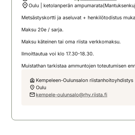
Oulu | ketolanperän ampumarata(Mantuksenku
Metsästyskortti ja aseluvat + henkilötodistus muk
Maksu 20e / sarja.
Maksu käteinen tai oma riista verkkomaksu.
Ilmoittautua voi klo 17.30-18.30.
Muistathan tarkistaa ammuntojen toteutumisen e
Kempeleen-Oulunsalon riistanhoitoyhdistys
Oulu
kempele-oulunsalo@rhy.riista.fi