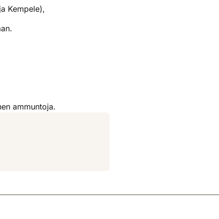
ja Kempele),
aan.
nnen ammuntoja.