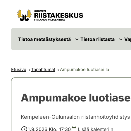
Siirry sisältöön
Siirry sivustokarttaan
Tietoa metsästyksestä
Tietoa riistasta
Va
Etusivu
Tapahtumat
Ampumakoe luotiaseilla
Ampumakoe luotiasei
Kempeleen-Oulunsalon riistanhoitoyhdistys
1.9.2026 Klo: 17:30
Lisää kalenteriin