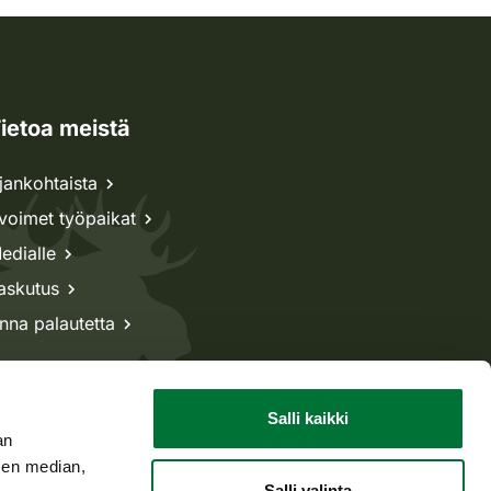
ietoa meistä
jankohtaista
voimet työpaikat
edialle
askutus
nna palautetta
Salli kaikki
an
sen median,
Salli valinta