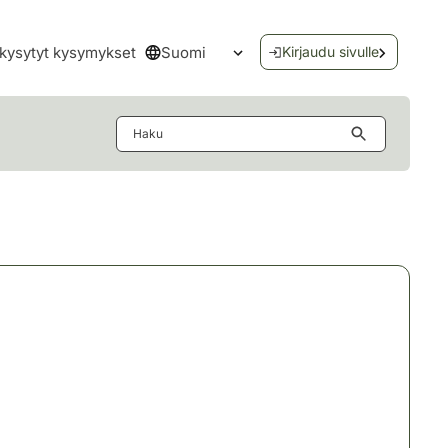
Suomi
kysytyt kysymykset
Kirjaudu sivulle
Avaa kielivalikko
Haku