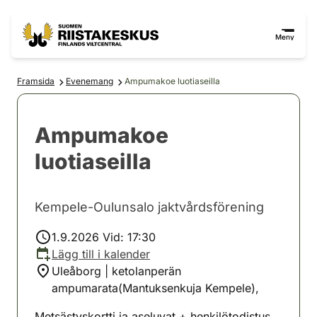
Hoppa till innehåll
Gå till webbplatskartan
Meny
Framsida
Evenemang
Ampumakoe luotiaseilla
Ampumakoe
luotiaseilla
Kempele-Oulunsalo jaktvårdsförening
1.9.2026 Vid: 17:30
Lägg till i kalender
Uleåborg | ketolanperän
ampumarata(Mantuksenkuja Kempele),
Metsästyskortti ja aseluvat + henkilötodistus