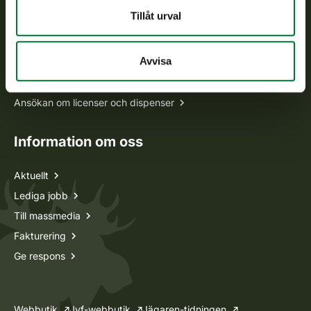
Tillåt urval
Alla kontaktuppgifter
Avvisa
Jaktkort
Oma riista -tjänsten
Ansökan om licenser och dispenser
Information om oss
Aktuellt
Lediga jobb
Till massmedia
Fakturering
Ge respons
Webbutik
Jvf-webbutik
Jägaren-tidningen