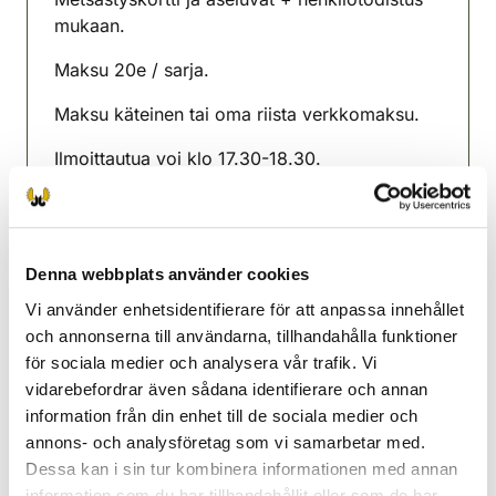
mukaan.
Maksu 20e / sarja.
Maksu käteinen tai oma riista verkkomaksu.
Ilmoittautua voi klo 17.30-18.30.
Muistathan tarkistaa ammuntojen toteutumisen
ennen ammuntoja.
Denna webbplats använder cookies
Kempele-Oulunsalo
jaktvårdsförening
Vi använder enhetsidentifierare för att anpassa innehållet
Uleåborg
och annonserna till användarna, tillhandahålla funktioner
kempele-oulunsalo@rhy.riista.fi
för sociala medier och analysera vår trafik. Vi
vidarebefordrar även sådana identifierare och annan
information från din enhet till de sociala medier och
annons- och analysföretag som vi samarbetar med.
Dessa kan i sin tur kombinera informationen med annan
information som du har tillhandahållit eller som de har