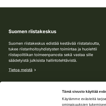
Suomen riistakeskus
Suomen riistakeskus edistää kestävää riistataloutta,
tukee riistanhoitoyhdistysten toimintaa ja huolehtii
riistapolitiikan toimeenpanosta sekä vastaa sille
säädetyistä julkisista hallintotehtävistä.
Tietoa meistä
Tämä sivusto käyttää eväs
Käytämme evästeitä tarjoa
ominaisuuksien tukemisee