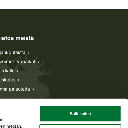
ietoa meistä
jankohtaista
voimet työpaikat
edialle
askutus
nna palautetta
Salli kaikki
an
sen median,