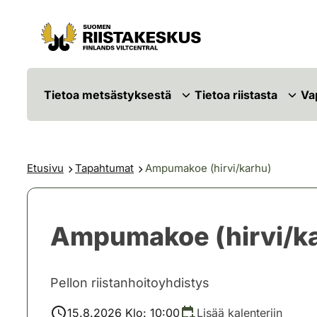
Siirry sisältöön
Siirry sivustokarttaan
Tietoa metsästyksestä
Tietoa riistasta
Va
Etusivu
Tapahtumat
Ampumakoe (hirvi/karhu)
Ampumakoe (hirvi/k
Pellon riistanhoitoyhdistys
15.8.2026 Klo: 10:00
Lisää kalenteriin