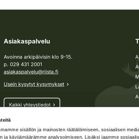
Asiakaspalvelu
T
Avoinna arkipäivisin klo 9-15.
A
p. 029 431 2001
A
asiakaspalvelu@riista.fi
M
Usein kysytyt kysymykset
L
A
Kaikki yhteystiedot
teitä
Metsästyskortti-asiat
mamme sisällön ja mainosten räätälöimiseen, sosiaalisen medi
Oma riista -asiat
n ja kävijämäärämme analysoimiseen. Lisäksi jaamme sosiaali