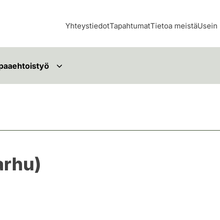
Yhteystiedot
Tapahtumat
Tietoa meistä
Usein 
paaehtoistyö
arhu)