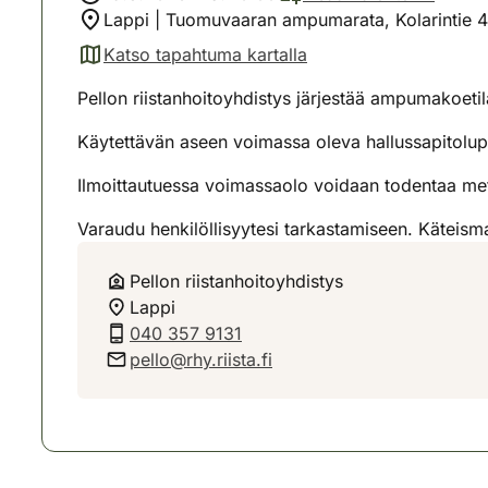
Lappi | Tuomuvaaran ampumarata, Kolarintie 4
Katso tapahtuma kartalla
(avautuu uuteen välilehteen)
Pellon riistanhoitoyhdistys järjestää ampumakoet
Käytettävän aseen voimassa oleva hallussapitolup
Ilmoittautuessa voimassaolo voidaan todentaa mets
Varaudu henkilöllisyytesi tarkastamiseen. Käteis
Pellon riistanhoitoyhdistys
Lappi
040 357 9131
pello@rhy.riista.fi