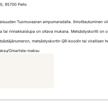
0, 95700 Pello
ilaisuuden Tuomuvaaran ampumaradalla. Ilmoittautuminen vii
a tai rinnakkaislupa on oltava mukana. Metsästyskortti on 
ästäjänumeron, metsästyskortin QR-koodin tai virallisen he
maksu/Omariista-maksu