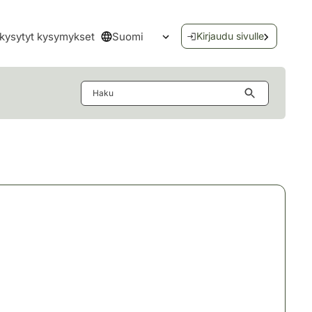
Suomi
kysytyt kysymykset
Kirjaudu sivulle
Avaa kielivalikko
Haku