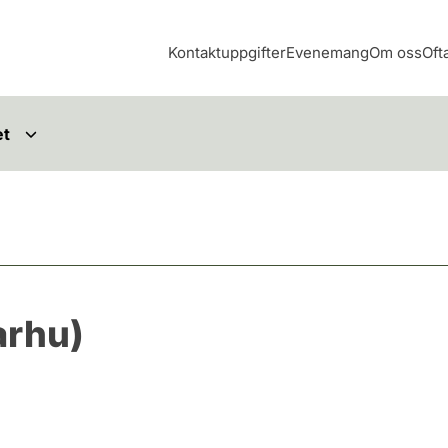
Kontaktuppgifter
Evenemang
Om oss
Oft
et
arhu)