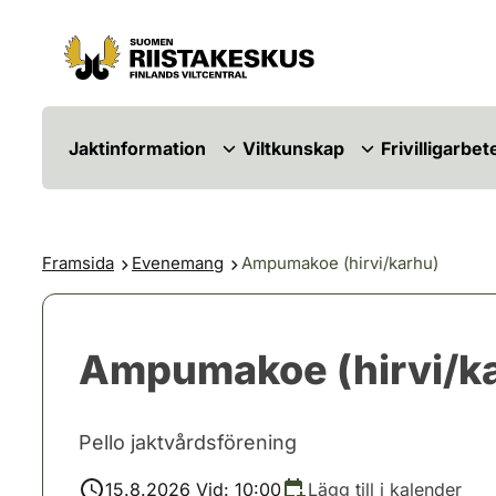
Hoppa till innehåll
Gå till webbplatskartan
Jaktinformation
Viltkunskap
Frivilligarbet
Framsida
Evenemang
Ampumakoe (hirvi/karhu)
Ampumakoe (hirvi/k
Pello jaktvårdsförening
15.8.2026 Vid: 10:00
Lägg till i kalender