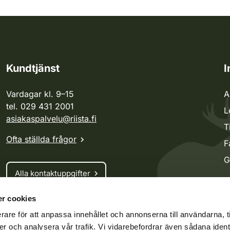
Kundtjänst
I
Vardagar kl. 9–15
A
tel. 029 431 2001
L
asiakaspalvelu@riista.fi
T
Ofta ställda frågor
F
G
Alla kontaktuppgifter
r cookies
Jaktkort
rare för att anpassa innehållet och annonserna till användarna, t
Oma riista -tjänsten
er och analysera vår trafik. Vi vidarebefordrar även sådana ident