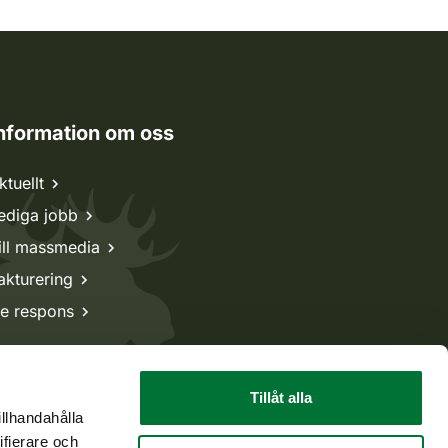
nformation om oss
ktuellt
ediga jobb
ill massmedia
akturering
e respons
Tillåt alla
illhandahålla
ifierare och