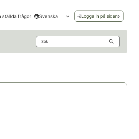
Svenska
a ställda frågor
Logga in på sidan
Öppna språkmenyn
Sök