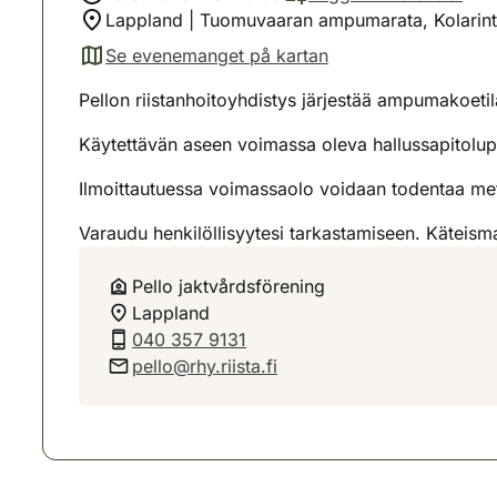
Lappland | Tuomuvaaran ampumarata, Kolarint
Se evenemanget på kartan
(avautuu uuteen välilehteen)
Pellon riistanhoitoyhdistys järjestää ampumakoet
Käytettävän aseen voimassa oleva hallussapitolup
Ilmoittautuessa voimassaolo voidaan todentaa mets
Varaudu henkilöllisyytesi tarkastamiseen. Käteis
Pello jaktvårdsförening
Lappland
040 357 9131
pello@rhy.riista.fi