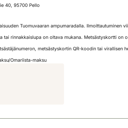
ie 40, 95700 Pello
ilaisuuden Tuomuvaaran ampumaradalla. Ilmoittautuminen vii
a tai rinnakkaislupa on oltava mukana. Metsästyskortti on 
ästäjänumeron, metsästyskortin QR-koodin tai virallisen he
maksu/Omariista-maksu