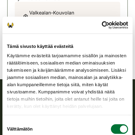
Valkealan-Kouvolan
riistanhoitoyhdistys
Kaakkois-Suomi
050 556 3598
valkeala-kouvola@rhy.riista.fi
Tämä sivusto käyttää evästeitä
Käytämme evästeitä tarjoamamme sisällön ja mainosten
räätälöimiseen, sosiaalisen median ominaisuuksien
tukemiseen ja kävijämäärämme analysoimiseen. Lisäksi
jaamme sosiaalisen median, mainosalan ja analytiikka-
alan kumppaneillemme tietoja siitä, miten käytät
sivustoamme. Kumppanimme voivat yhdistää näitä
tietoja muihin tietoihin, joita olet antanut heille tai joita on
Suomen riistakeskus
kerätty, kun olet käyttänyt heidän palvelujaan.
Suomen riistakeskus edistää kestävää riistataloutta, tukee
riistanhoitoyhdistysten toimintaa ja huolehtii riistapolitiikan
Suostumuksen
toimeenpanosta sekä vastaa sille säädetyistä julkisista
Välttämätön
valinta
hallintotehtävistä.