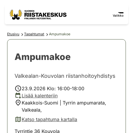
Siirry sisältöön
Siirry sivustokarttaan
Valikko
Etusivu
Tapahtumat
Ampumakoe
Ampumakoe
Valkealan-Kouvolan riistanhoitoyhdistys
23.9.2026 Klo: 16:00-18:00
Lisää kalenteriin
Kaakkois-Suomi | Tyrrin ampumarata,
Valkeala,
Katso tapahtuma kartalla
(avautuu uuteen välilehteen)
Tyrrintie 36 Kouvola