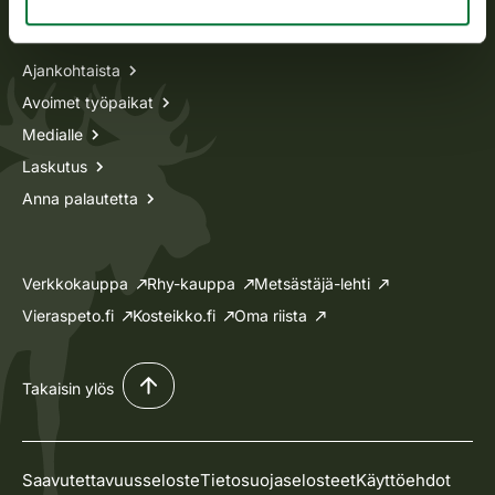
Tietoa meistä
Ajankohtaista
Avoimet työpaikat
Medialle
Laskutus
Anna palautetta
Verkkokauppa
Rhy-kauppa
Metsästäjä-lehti
Vieraspeto.fi
Kosteikko.fi
Oma riista
Takaisin ylös
Saavutettavuusseloste
Tietosuojaselosteet
Käyttöehdot