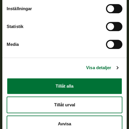
Om oss
Inställningar
Kundtjänst
Statistik
Vardagar kl. 9–15
tel. 029 431 2001
Media
asiakaspalvelu@riista.fi
Ofta ställda frågor
Visa detaljer
Alla kontaktuppgifter
Tillåt alla
Jaktkort
Oma riista -tjänsten
Tillåt urval
Ansökan om licenser och dispenser
Avvisa
Information om oss