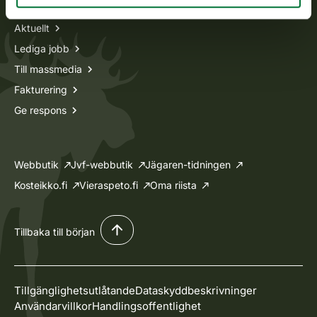
Aktuellt
Lediga jobb
Till massmedia
Fakturering
Ge respons
Webbutik
Jvf-webbutik
Jägaren-tidningen
Kosteikko.fi
Vieraspeto.fi
Oma riista
Tillbaka till början
Tillgänglighetsutlåtande
Dataskyddbeskrivninger
Användarvillkor
Handlingsoffentlighet