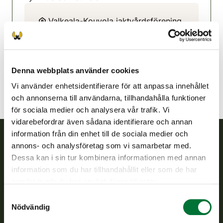
Valkeala-Kouvola jaktvårdsförening
Sydöstra Finland
050 556 3598
valkeala-kouvola@rhy.riista.fi
Denna webbplats använder cookies
Vi använder enhetsidentifierare för att anpassa innehållet
och annonserna till användarna, tillhandahålla funktioner
för sociala medier och analysera vår trafik. Vi
vidarebefordrar även sådana identifierare och annan
information från din enhet till de sociala medier och
annons- och analysföretag som vi samarbetar med.
Finlands viltcentral
Dessa kan i sin tur kombinera informationen med annan
information som du har tillhandahållit eller som de har
Finlands viltcentral främjar en hållbar vilthushållning, stöder
samlat in när du har använt deras tjänster.
jaktvårdsföreningarnas verksamhet, ser till att viltpolitiken
Samtyckesval
verkställs och svarar för de offentliga förvaltningsuppgifter
Nödvändig
som föreskrivs.