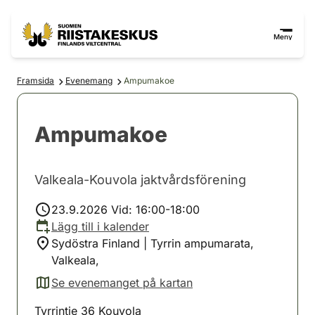
Hoppa till innehåll
Gå till webbplatskartan
Meny
Framsida
Evenemang
Ampumakoe
Ampumakoe
Valkeala-Kouvola jaktvårdsförening
23.9.2026 Vid: 16:00-18:00
Lägg till i kalender
Sydöstra Finland | Tyrrin ampumarata,
Valkeala,
Se evenemanget på kartan
(avautuu uuteen välilehteen)
Tyrrintie 36 Kouvola