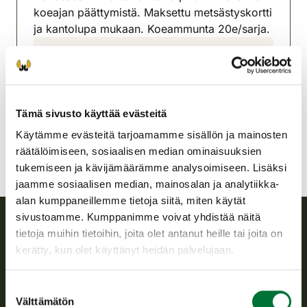
koeajan päättymistä. Maksettu metsästyskortti
ja kantolupa mukaan. Koeammunta 20e/sarja.
Alavuden-Töysän
riistanhoitoyhdistys
Pohjanmaa
alavus-toysa@rhy.riista.fi
Tämä sivusto käyttää evästeitä
Käytämme evästeitä tarjoamamme sisällön ja mainosten
räätälöimiseen, sosiaalisen median ominaisuuksien
tukemiseen ja kävijämäärämme analysoimiseen. Lisäksi
jaamme sosiaalisen median, mainosalan ja analytiikka-
alan kumppaneillemme tietoja siitä, miten käytät
sivustoamme. Kumppanimme voivat yhdistää näitä
tietoja muihin tietoihin, joita olet antanut heille tai joita on
Suomen riistakeskus
kerätty, kun olet käyttänyt heidän palvelujaan.
Suomen riistakeskus edistää kestävää riistataloutta, tukee
Suostumuksen
riistanhoitoyhdistysten toimintaa ja huolehtii riistapolitiikan
Välttämätön
valinta
toimeenpanosta sekä vastaa sille säädetyistä julkisista