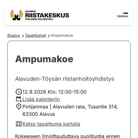
Siirry sisältöön
Siirry sivustokarttaan
Valikko
Etusivu
Tapahtumat
Ampumakoe
Ampumakoe
Alavuden-Töysän riistanhoitoyhdistys
12.9.2026 Klo: 12:00-15:00
Lisää kalenteriin
Pohjanmaa | Alavuden rata, Tusantie 314,
63300 Alavus
Katso tapahtuma kartalla
(avautuu uuteen välilehteen)
Kokeeseen ilmoittauduttava puolituntia ennen