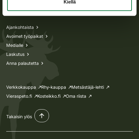
Kiellä
Tietoa meistä
Ajankohtaista
Avoimet työpaikat
Medialle
Laskutus
Anna palautetta
Verkkokauppa
Rhy-kauppa
Metsästäjä-lehti
Vieraspeto.fi
Kosteikko.fi
Oma riista
Takaisin ylös