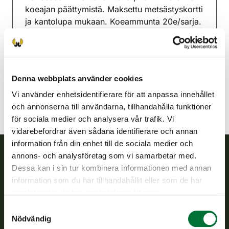
koeajan päättymistä. Maksettu metsästyskortti
ja kantolupa mukaan. Koeammunta 20e/sarja.
Alavo-Töysä jaktvårdsförening
Österbotten
alavus-toysa@rhy.riista.fi
Denna webbplats använder cookies
Vi använder enhetsidentifierare för att anpassa innehållet
och annonserna till användarna, tillhandahålla funktioner
för sociala medier och analysera vår trafik. Vi
vidarebefordrar även sådana identifierare och annan
information från din enhet till de sociala medier och
annons- och analysföretag som vi samarbetar med.
Dessa kan i sin tur kombinera informationen med annan
Finlands viltcentral
information som du har tillhandahållit eller som de har
samlat in när du har använt deras tjänster.
Finlands viltcentral främjar en hållbar vilthushållning, stöder
jaktvårdsföreningarnas verksamhet, ser till att viltpolitiken
Samtyckesval
verkställs och svarar för de offentliga förvaltningsuppgifter
Nödvändig
som föreskrivs.