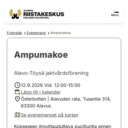
Hoppa till innehåll
Gå till webbplatskartan
Meny
Framsida
Evenemang
Ampumakoe
Ampumakoe
Alavo-Töysä jaktvårdsförening
12.9.2026 Vid: 12:00-15:00
Lägg till i kalender
Österbotten | Alavuden rata, Tusantie 314,
63300 Alavus
Se evenemanget på kartan
(avautuu uuteen välilehteen)
Kokeeseen ilmoittauduttava puolituntia ennen