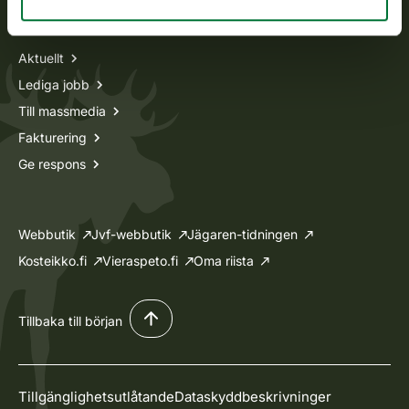
Information om oss
Aktuellt
Lediga jobb
Till massmedia
Fakturering
Ge respons
Webbutik
Jvf-webbutik
Jägaren-tidningen
Kosteikko.fi
Vieraspeto.fi
Oma riista
Tillbaka till början
Tillgänglighetsutlåtande
Dataskyddbeskrivninger