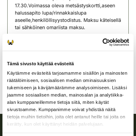
17.30.Voimassa oleva metsästyskortti,aseen
halussapito lupa/rinnakkaislupa
aseelle,henkilöllisyystodistus. Maksu käteisellä
tai sähköinen omariista maksu.
Lisätietoja Lasse Perttola 0405599207
Lahden seudun riistanhoitoyhdistys
Etelä-Häme
Tämä sivusto käyttää evästeitä
+358408351025
Käytämme evästeitä tarjoamamme sisällön ja mainosten
lasse.perttola@gmail.com
räätälöimiseen, sosiaalisen median ominaisuuksien
tukemiseen ja kävijämäärämme analysoimiseen. Lisäksi
jaamme sosiaalisen median, mainosalan ja analytiikka-
alan kumppaneillemme tietoja siitä, miten käytät
sivustoamme. Kumppanimme voivat yhdistää näitä
tietoja muihin tietoihin, joita olet antanut heille tai joita on
kerätty, kun olet käyttänyt heidän palvelujaan.
Suomen riistakeskus