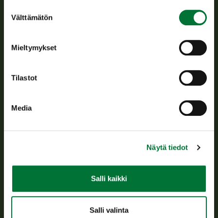
Suostumuksen
Välttämätön
valinta
Suomen riistakeskus edistää kestävää riistataloutta, tukee
riistanhoitoyhdistysten toimintaa ja huolehtii riistapolitiikan
toimeenpanosta sekä vastaa sille säädetyistä julkisista
Mieltymykset
hallintotehtävistä.
Tietoa meistä
Tilastot
Asiakaspalvelu
Media
Avoinna arkipäivisin klo 9-15.
p. 029 431 2001
asiakaspalvelu@riista.fi
Näytä tiedot
Usein kysytyt kysymykset
Salli kaikki
Kaikki yhteystiedot
Salli valinta