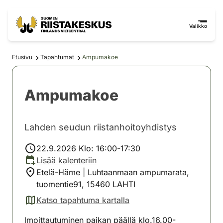
Siirry sisältöön
Siirry sivustokarttaan
Valikko
Etusivu
Tapahtumat
Ampumakoe
Ampumakoe
Lahden seudun riistanhoitoyhdistys
22.9.2026 Klo: 16:00-17:30
Lisää kalenteriin
Etelä-Häme | Luhtaanmaan ampumarata,
tuomentie91, 15460 LAHTI
Katso tapahtuma kartalla
(avautuu uuteen välilehteen)
lmoittautuminen paikan päällä klo.16.00-