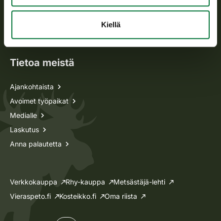
Metsästyskortti-asiat
Oma riista -asiat
Kiellä
Lupa-asiat
Tietoa meistä
Ajankohtaista
Avoimet työpaikat
Medialle
Laskutus
Anna palautetta
Verkkokauppa
Rhy-kauppa
Metsästäjä-lehti
Vieraspeto.fi
Kosteikko.fi
Oma riista