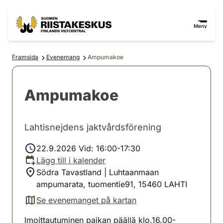
Hoppa till innehåll
Gå till webbplatskartan
Meny
Framsida
Evenemang
Ampumakoe
Ampumakoe
Lahtisnejdens jaktvårdsförening
22.9.2026 Vid: 16:00-17:30
Lägg till i kalender
Södra Tavastland | Luhtaanmaan
ampumarata, tuomentie91, 15460 LAHTI
Se evenemanget på kartan
(avautuu uuteen välilehteen)
lmoittautuminen paikan päällä klo.16.00-