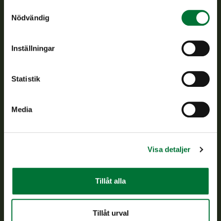
Samtyckesval
Nödvändig
Finlands viltcentral främjar en hållbar vilthushållning, stöder
jaktvårdsföreningarnas verksamhet, ser till att viltpolitiken
verkställs och svarar för de offentliga förvaltningsuppgifter
Inställningar
som föreskrivs.
Om oss
Statistik
Kundtjänst
Media
Vardagar kl. 9–15
tel. 029 431 2001
asiakaspalvelu@riista.fi
Visa detaljer
Ofta ställda frågor
Tillåt alla
Alla kontaktuppgifter
Tillåt urval