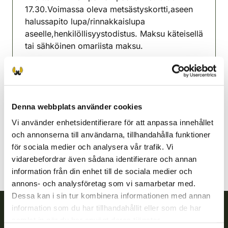
17.30.Voimassa oleva metsästyskortti,aseen
halussapito lupa/rinnakkaislupa
aseelle,henkilöllisyystodistus. Maksu käteisellä
tai sähköinen omariista maksu.
Lisätietoja Lasse Perttola 0405599207
Lahtisnejdens jaktvårdsförening
Södra Tavastland
Denna webbplats använder cookies
+358408351025
Vi använder enhetsidentifierare för att anpassa innehållet
lasse.perttola@gmail.com
och annonserna till användarna, tillhandahålla funktioner
för sociala medier och analysera vår trafik. Vi
vidarebefordrar även sådana identifierare och annan
information från din enhet till de sociala medier och
annons- och analysföretag som vi samarbetar med.
Dessa kan i sin tur kombinera informationen med annan
information som du har tillhandahållit eller som de har
samlat in när du har använt deras tjänster.
Finlands viltcentral