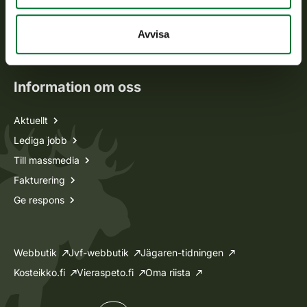
Jaktkort
Oma riista -tjänsten
Avvisa
Ansökan om licenser och dispenser
Information om oss
Aktuellt
Lediga jobb
Till massmedia
Fakturering
Ge respons
Webbutik
Jvf-webbutik
Jägaren-tidningen
Kosteikko.fi
Vieraspeto.fi
Oma riista