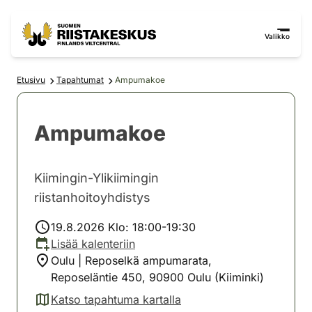
Siirry sisältöön
Siirry sivustokarttaan
Valikko
Etusivu
Tapahtumat
Ampumakoe
Ampumakoe
Kiimingin-Ylikiimingin
riistanhoitoyhdistys
19.8.2026 Klo: 18:00-19:30
Lisää kalenteriin
Oulu | Reposelkä ampumarata,
Reposeläntie 450, 90900 Oulu (Kiiminki)
Katso tapahtuma kartalla
(avautuu uuteen välilehteen)