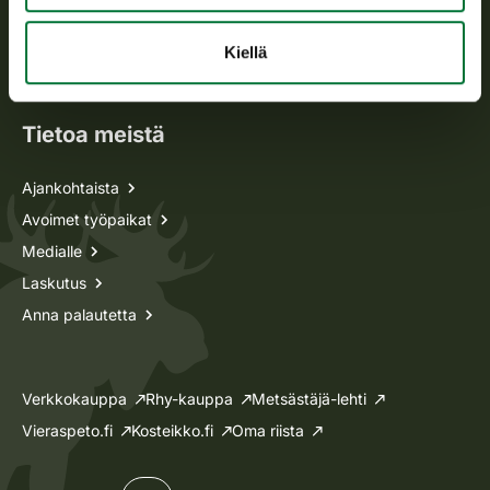
Metsästyskortti-asiat
Oma riista -asiat
Kiellä
Lupa-asiat
Tietoa meistä
Ajankohtaista
Avoimet työpaikat
Medialle
Laskutus
Anna palautetta
Verkkokauppa
Rhy-kauppa
Metsästäjä-lehti
Vieraspeto.fi
Kosteikko.fi
Oma riista