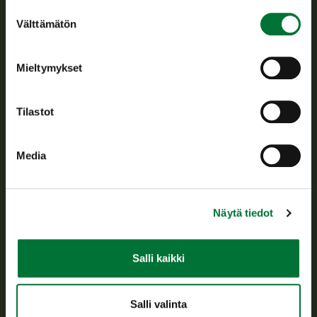
Suostumuksen
Välttämätön
valinta
Suomen riistakeskus edistää kestävää riistataloutta, tukee
riistanhoitoyhdistysten toimintaa ja huolehtii riistapolitiikan
toimeenpanosta sekä vastaa sille säädetyistä julkisista
Mieltymykset
hallintotehtävistä.
Tietoa meistä
Tilastot
Asiakaspalvelu
Media
Avoinna arkipäivisin klo 9-15.
p. 029 431 2001
asiakaspalvelu@riista.fi
Näytä tiedot
Usein kysytyt kysymykset
Salli kaikki
Kaikki yhteystiedot
Salli valinta