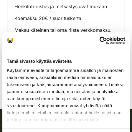
Henkilötodistus ja metsästysluvat mukaan.
Koemaksu 20€ / suorituskerta.
Maksu käteinen tai oma riista verkkomaksu.
Kiimingin-Ylikiimingin
riistanhoitoyhdistys
Oulu
Tämä sivusto käyttää evästeitä
0400-166780
Käytämme evästeitä tarjoamamme sisällön ja mainosten
kiiminki-ylikiiminki@rhy.riista.fi
räätälöimiseen, sosiaalisen median ominaisuuksien
tukemiseen ja kävijämäärämme analysoimiseen. Lisäksi
jaamme sosiaalisen median, mainosalan ja analytiikka-
alan kumppaneillemme tietoja siitä, miten käytät
sivustoamme. Kumppanimme voivat yhdistää näitä
tietoja muihin tietoihin, joita olet antanut heille tai joita on
kerätty, kun olet käyttänyt heidän palvelujaan.
Suomen riistakeskus