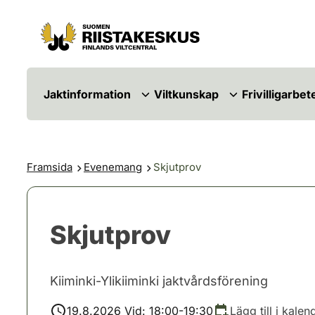
Hoppa till innehåll
Gå till webbplatskartan
Jaktinformation
Viltkunskap
Frivilligarbet
Framsida
Evenemang
Skjutprov
Skjutprov
Kiiminki-Ylikiiminki jaktvårdsförening
19.8.2026 Vid: 18:00-19:30
Lägg till i kalen