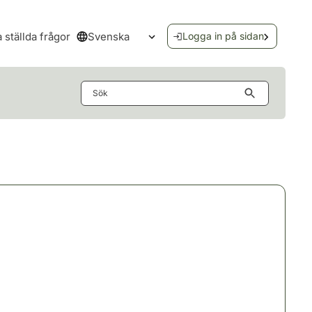
Svenska
a ställda frågor
Logga in på sidan
Öppna språkmenyn
Sök