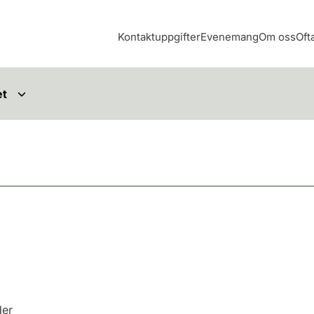
Kontaktuppgifter
Evenemang
Om oss
Oft
et
der