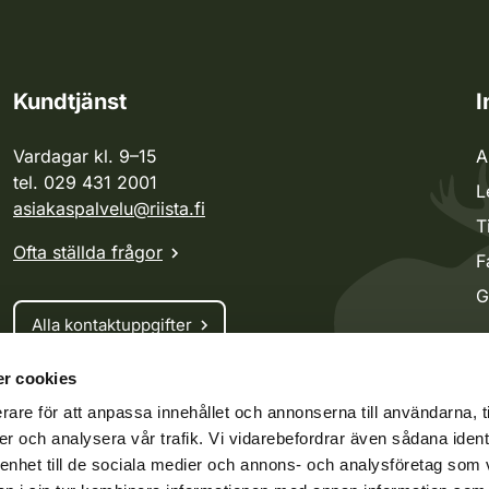
Kundtjänst
I
Vardagar kl. 9–15
A
tel. 029 431 2001
L
asiakaspalvelu@riista.fi
T
Ofta ställda frågor
F
G
Alla kontaktuppgifter
r cookies
Jaktkort
rare för att anpassa innehållet och annonserna till användarna, t
Oma riista -tjänsten
er och analysera vår trafik. Vi vidarebefordrar även sådana ident
Ansökan om licenser och dispenser
 enhet till de sociala medier och annons- och analysföretag som 