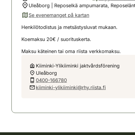
Uleåborg | Reposelkä ampumarata, Reposelänt
Se evenemanget på kartan
(avautuu uuteen välilehteen)
Henkilötodistus ja metsästysluvat mukaan.
Koemaksu 20€ / suorituskerta.
Maksu käteinen tai oma riista verkkomaksu.
Kiiminki-Ylikiiminki jaktvårdsförening
Uleåborg
0400-166780
kiiminki-ylikiiminki@rhy.riista.fi