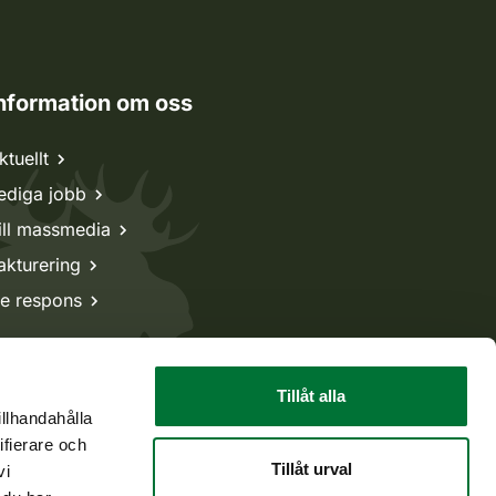
nformation om oss
ktuellt
ediga jobb
ill massmedia
akturering
e respons
Tillåt alla
illhandahålla
ifierare och
Tillåt urval
vi