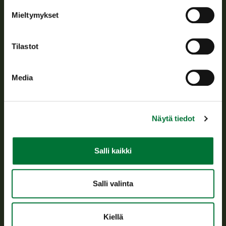
Tietoa meistä
Mieltymykset
Asiakaspalvelu
Tilastot
Avoinna arkipäivisin klo 9-15.
p. 029 431 2001
Media
asiakaspalvelu@riista.fi
Usein kysytyt kysymykset
Näytä tiedot
Kaikki yhteystiedot
Salli kaikki
Metsästyskortti-asiat
Oma riista -asiat
Salli valinta
Lupa-asiat
Kiellä
Tietoa meistä