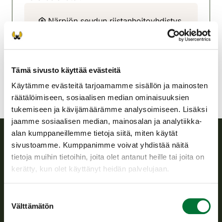
Närpiön seudun riistanhoitoyhdistys
Rannikko-Pohjanmaa
+358 400 561 343
narpes@rhy.riista.fi
Tämä sivusto käyttää evästeitä
Käytämme evästeitä tarjoamamme sisällön ja mainosten
räätälöimiseen, sosiaalisen median ominaisuuksien
tukemiseen ja kävijämäärämme analysoimiseen. Lisäksi
jaamme sosiaalisen median, mainosalan ja analytiikka-
alan kumppaneillemme tietoja siitä, miten käytät
sivustoamme. Kumppanimme voivat yhdistää näitä
Suomen riistakeskus
tietoja muihin tietoihin, joita olet antanut heille tai joita on
kerätty, kun olet käyttänyt heidän palvelujaan.
Suomen riistakeskus edistää kestävää riistataloutta, tukee
riistanhoitoyhdistysten toimintaa ja huolehtii riistapolitiikan
Suostumuksen
toimeenpanosta sekä vastaa sille säädetyistä julkisista
Välttämätön
valinta
hallintotehtävistä.