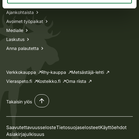
Ajankohtaista
Avoimet työpaikat
Medialle
Laskutus
Anna palautetta
Verkkokauppa
Rhy-kauppa
Metsästäjä-lehti
Vieraspeto.fi
Kosteikko.fi
Oma riista
Takaisin ylös
Saavutettavuusseloste
Tietosuojaselosteet
Käyttöehdot
Asiakirjajulkisuus