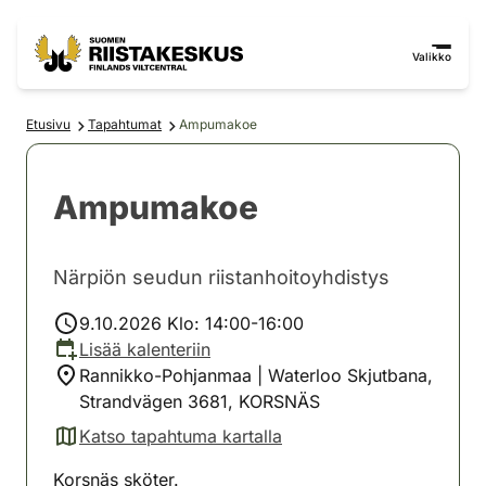
Siirry sisältöön
Siirry sivustokarttaan
Valikko
Etusivu
Tapahtumat
Ampumakoe
Ampumakoe
Närpiön seudun riistanhoitoyhdistys
9.10.2026 Klo: 14:00-16:00
Lisää kalenteriin
Rannikko-Pohjanmaa | Waterloo Skjutbana,
Strandvägen 3681, KORSNÄS
Katso tapahtuma kartalla
(avautuu uuteen välilehteen)
Korsnäs sköter.