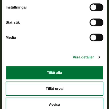
Om oss
Inställningar
Kundtjänst
Statistik
Vardagar kl. 9–15
tel. 029 431 2001
Media
asiakaspalvelu@riista.fi
Ofta ställda frågor
Visa detaljer
Alla kontaktuppgifter
Tillåt alla
Jaktkort
Oma riista -tjänsten
Tillåt urval
Ansökan om licenser och dispenser
Avvisa
Information om oss