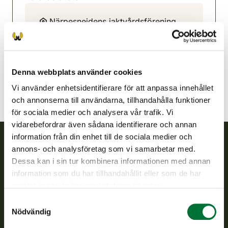
Närpesnejdens jaktvårdsförening
Kust Österbotten
+358 400 561 343
narpes@rhy.riista.fi
Denna webbplats använder cookies
Vi använder enhetsidentifierare för att anpassa innehållet
och annonserna till användarna, tillhandahålla funktioner
för sociala medier och analysera vår trafik. Vi
vidarebefordrar även sådana identifierare och annan
information från din enhet till de sociala medier och
annons- och analysföretag som vi samarbetar med.
Finlands viltcentral
Dessa kan i sin tur kombinera informationen med annan
information som du har tillhandahållit eller som de har
Finlands viltcentral främjar en hållbar vilthushållning, stöder
samlat in när du har använt deras tjänster.
jaktvårdsföreningarnas verksamhet, ser till att viltpolitiken
Samtyckesval
verkställs och svarar för de offentliga förvaltningsuppgifter
Nödvändig
som föreskrivs.