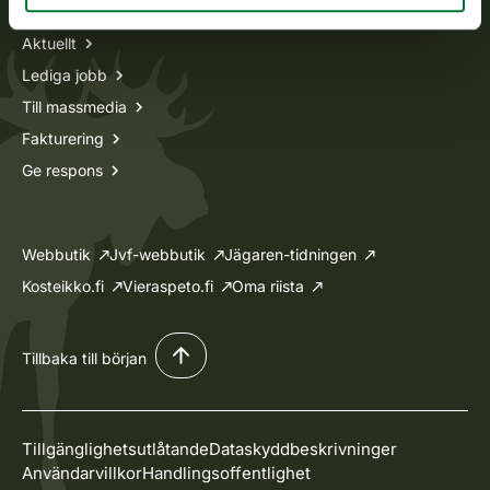
Aktuellt
Lediga jobb
Till massmedia
Fakturering
Ge respons
Webbutik
Jvf-webbutik
Jägaren-tidningen
Kosteikko.fi
Vieraspeto.fi
Oma riista
Tillbaka till början
Tillgänglighetsutlåtande
Dataskyddbeskrivninger
Användarvillkor
Handlingsoffentlighet