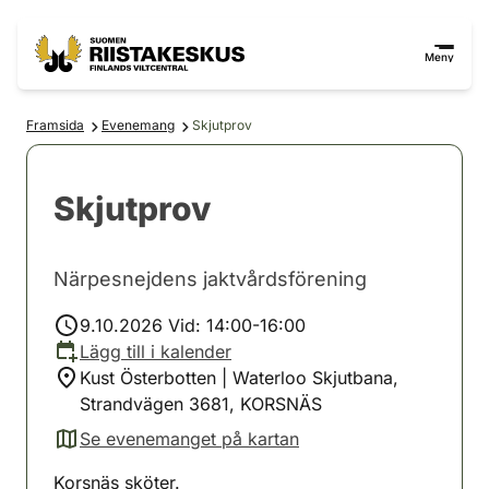
Hoppa till innehåll
Gå till webbplatskartan
Meny
Framsida
Evenemang
Skjutprov
Skjutprov
Närpesnejdens jaktvårdsförening
9.10.2026 Vid: 14:00-16:00
Lägg till i kalender
Kust Österbotten | Waterloo Skjutbana,
Strandvägen 3681, KORSNÄS
Se evenemanget på kartan
(avautuu uuteen välilehteen)
Korsnäs sköter.