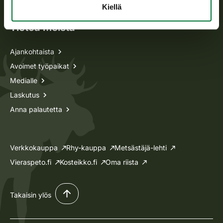
Kiellä
Tietoa meistä
Ajankohtaista
Avoimet työpaikat
Medialle
Laskutus
Anna palautetta
Verkkokauppa
Rhy-kauppa
Metsästäjä-lehti
Vieraspeto.fi
Kosteikko.fi
Oma riista
Takaisin ylös