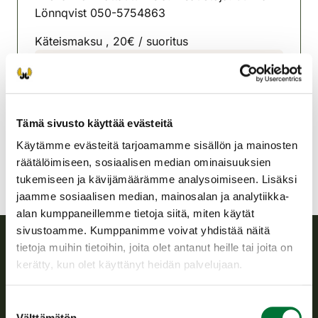
Lönnqvist 050-5754863
Käteismaksu , 20€ / suoritus
Lohjan riistanhoitoyhdistys
Uusimaa
050 575 4863
Tämä sivusto käyttää evästeitä
lohja@rhy.riista.fi
Käytämme evästeitä tarjoamamme sisällön ja mainosten
räätälöimiseen, sosiaalisen median ominaisuuksien
tukemiseen ja kävijämäärämme analysoimiseen. Lisäksi
jaamme sosiaalisen median, mainosalan ja analytiikka-
alan kumppaneillemme tietoja siitä, miten käytät
sivustoamme. Kumppanimme voivat yhdistää näitä
tietoja muihin tietoihin, joita olet antanut heille tai joita on
Suomen riistakeskus
kerätty, kun olet käyttänyt heidän palvelujaan.
Suomen riistakeskus edistää kestävää riistataloutta, tukee
Suostumuksen
riistanhoitoyhdistysten toimintaa ja huolehtii riistapolitiikan
Välttämätön