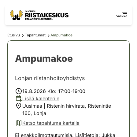
Siirry sisältöön
Siirry sivustokarttaan
Valikko
Etusivu
Tapahtumat
Ampumakoe
Ampumakoe
Lohjan riistanhoitoyhdistys
19.8.2026 Klo: 17:00-19:00
Lisää kalenteriin
Uusimaa | Ristenin hirvirata, Ristenintie
160, Lohja
Katso tapahtuma kartalla
(avautuu uuteen välilehteen)
Ei enakkoilmottautumisia. Lisätietoja: Jukka