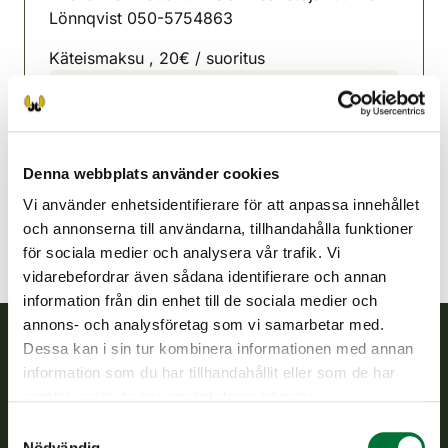
Lönnqvist 050-5754863
Käteismaksu , 20€ / suoritus
Lojo jaktvårdsförening
Nyland
050 575 4863
Denna webbplats använder cookies
lohja@rhy.riista.fi
Vi använder enhetsidentifierare för att anpassa innehållet
och annonserna till användarna, tillhandahålla funktioner
för sociala medier och analysera vår trafik. Vi
vidarebefordrar även sådana identifierare och annan
information från din enhet till de sociala medier och
annons- och analysföretag som vi samarbetar med.
Dessa kan i sin tur kombinera informationen med annan
Finlands viltcentral
information som du har tillhandahållit eller som de har
samlat in när du har använt deras tjänster.
Finlands viltcentral främjar en hållbar vilthushållning, stöder
Samtyckesval
jaktvårdsföreningarnas verksamhet, ser till att viltpolitiken
Nödvändig