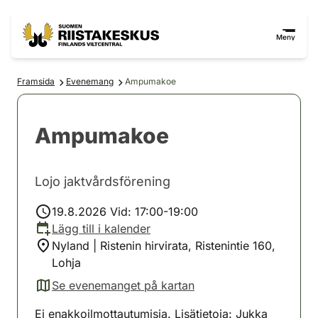
Hoppa till innehåll
Gå till webbplatskartan
Meny
Framsida
Evenemang
Ampumakoe
Ampumakoe
Lojo jaktvårdsförening
19.8.2026 Vid: 17:00-19:00
Lägg till i kalender
Nyland | Ristenin hirvirata, Ristenintie 160,
Lohja
Se evenemanget på kartan
(avautuu uuteen välilehteen)
Ei enakkoilmottautumisia. Lisätietoja: Jukka