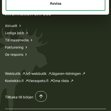
Avvisa
Information om oss
Aktuellt
Lediga jobb
Till massmedia
Fakturering
Ge respons
Webbutik
Jvf-webbutik
Jägaren-tidningen
Kosteikko.fi
Vieraspeto.fi
Oma riista
Tillbaka till början