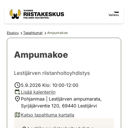
Siirry sisältöön
Siirry sivustokarttaan
Valikko
Etusivu
Tapahtumat
Ampumakoe
Ampumakoe
Lestijärven riistanhoitoyhdistys
5.9.2026 Klo: 10:00-12:00
Lisää kalenteriin
Pohjanmaa | Lestijärven ampumarata,
Syrjäjärventie 120, 69440 Lestijärvi
Katso tapahtuma kartalla
(avautuu uuteen välilehteen)