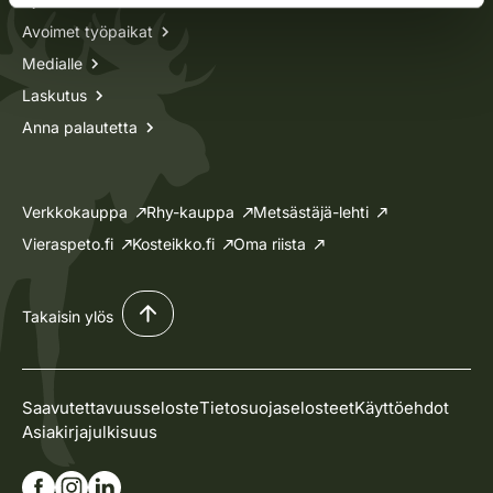
Avoimet työpaikat
Medialle
Laskutus
Anna palautetta
Verkkokauppa
Rhy-kauppa
Metsästäjä-lehti
Vieraspeto.fi
Kosteikko.fi
Oma riista
Takaisin ylös
Saavutettavuusseloste
Tietosuojaselosteet
Käyttöehdot
Asiakirjajulkisuus