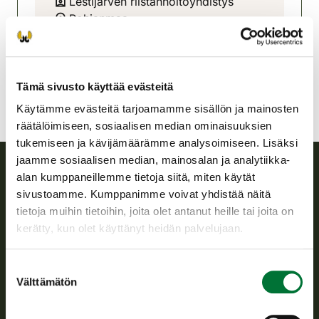
Lestijärven riistanhoitoyhdistys
Pohjanmaa
040-5060340
lestijarvi@rhy.riista.fi
Tämä sivusto käyttää evästeitä
Käytämme evästeitä tarjoamamme sisällön ja mainosten
räätälöimiseen, sosiaalisen median ominaisuuksien
tukemiseen ja kävijämäärämme analysoimiseen. Lisäksi
jaamme sosiaalisen median, mainosalan ja analytiikka-
alan kumppaneillemme tietoja siitä, miten käytät
Suomen riistakeskus
sivustoamme. Kumppanimme voivat yhdistää näitä
tietoja muihin tietoihin, joita olet antanut heille tai joita on
Suomen riistakeskus edistää kestävää riistataloutta, tukee
kerätty, kun olet käyttänyt heidän palvelujaan.
riistanhoitoyhdistysten toimintaa ja huolehtii riistapolitiikan
toimeenpanosta sekä vastaa sille säädetyistä julkisista
Suostumuksen
hallintotehtävistä.
Välttämätön
valinta
Tietoa meistä