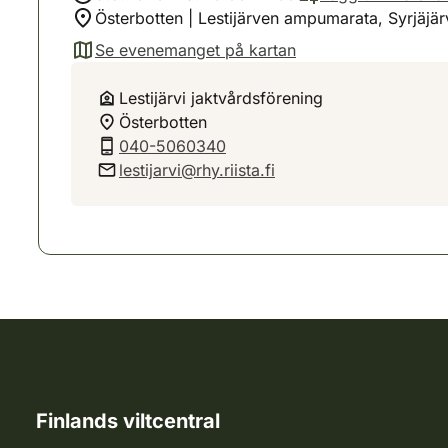
Österbotten | Lestijärven ampumarata, Syrjäjär
Se evenemanget på kartan
(avautuu uuteen välilehteen)
Lestijärvi jaktvårdsförening
Österbotten
040-5060340
lestijarvi@rhy.riista.fi
Finlands viltcentral