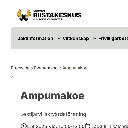
Hoppa till innehåll
Gå till webbplatskartan
Jaktinformation
Viltkunskap
Frivilligarbet
Framsida
Evenemang
Ampumakoe
Ampumakoe
Lestijärvi jaktvårdsförening
5.9.2026 Vid: 10:00-12:00
Lägg till i kalend