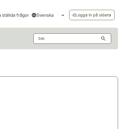
Svenska
a ställda frågor
Logga in på sidan
Öppna språkmenyn
Sök