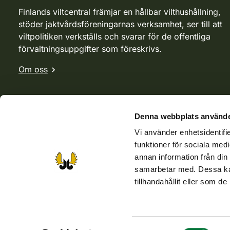
Finlands viltcentral främjar en hållbar vilthushållning,
stöder jaktvårdsföreningarnas verksamhet, ser till att
viltpolitiken verkställs och svarar för de offentliga
förvaltningsuppgifter som föreskrivs.
Om oss
Denna webbplats använde
Vi använder enhetsidentifie
funktioner för sociala medi
annan information från din
samarbetar med. Dessa kan
tillhandahållit eller som d
Webbutik
Jvf-webbutik
Jägaren-tidningen
Kosteik
Samtyckesval