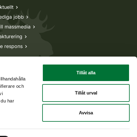
ktuellt
ediga jobb
ill massmedia
akturering
e respons
Tillåt alla
illhandahålla
ifierare och
Tillåt urval
vi
 du har
Avvisa
Tillbaka till början