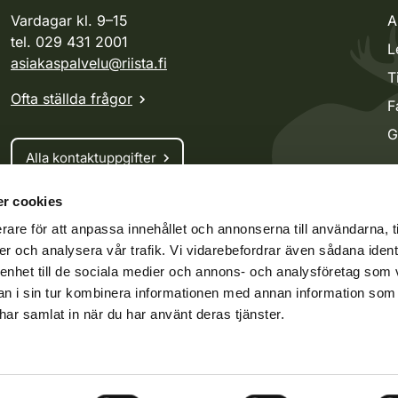
Vardagar kl. 9–15
A
tel. 029 431 2001
L
asiakaspalvelu@riista.fi
T
Ofta ställda frågor
F
G
Alla kontaktuppgifter
r cookies
Jaktkort
rare för att anpassa innehållet och annonserna till användarna, t
Oma riista -tjänsten
er och analysera vår trafik. Vi vidarebefordrar även sådana ident
Ansökan om licenser och dispenser
 enhet till de sociala medier och annons- och analysföretag som 
 i sin tur kombinera informationen med annan information som
e har samlat in när du har använt deras tjänster.
ko.fi
Vieraspeto.fi
Oma riista