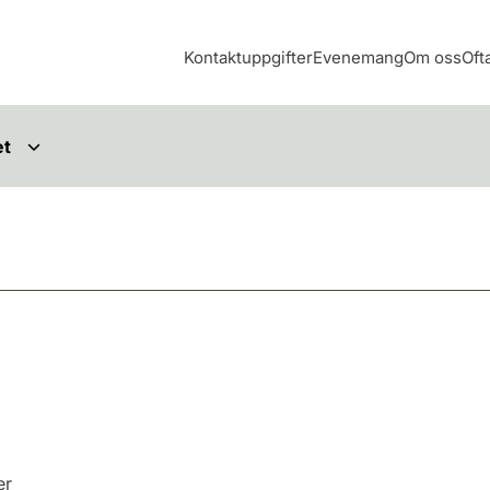
Kontaktuppgifter
Evenemang
Om oss
Oft
et
er