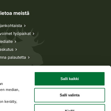
ietoa meistä
jankohtaista
voimet työpaikat
edialle
askutus
nna palautetta
Salli kaikki
an
sen median,
Salli valinta
on kerätty,