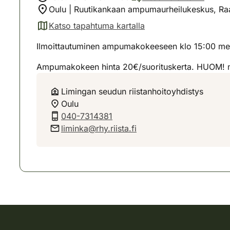
Oulu | Ruutikankaan ampumaurheilukeskus, Raa
Katso tapahtuma kartalla
(avautuu uuteen välilehteen)
Ilmoittautuminen ampumakokeeseen klo 15:00 me
Ampumakokeen hinta 20€/suorituskerta. HUOM! m
Limingan seudun riistanhoitoyhdistys
Oulu
040-7314381
liminka@rhy.riista.fi