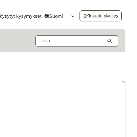
Suomi
kysytyt kysymykset
Kirjaudu sivulle
Avaa kielivalikko
Haku