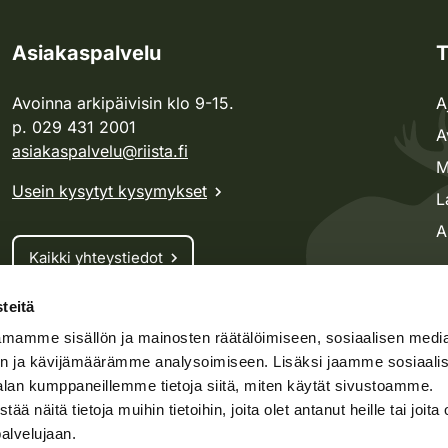
Asiakaspalvelu
T
Avoinna arkipäivisin klo 9-15.
A
p. 029 431 2001
A
asiakaspalvelu@riista.fi
M
Usein kysytyt kysymykset
L
A
Kaikki yhteystiedot
teitä
Metsästyskortti-asiat
mamme sisällön ja mainosten räätälöimiseen, sosiaalisen medi
Oma riista -asiat
n ja kävijämäärämme analysoimiseen. Lisäksi jaamme sosiaali
Lupa-asiat
alan kumppaneillemme tietoja siitä, miten käytät sivustoamme.
näitä tietoja muihin tietoihin, joita olet antanut heille tai joita 
palvelujaan.