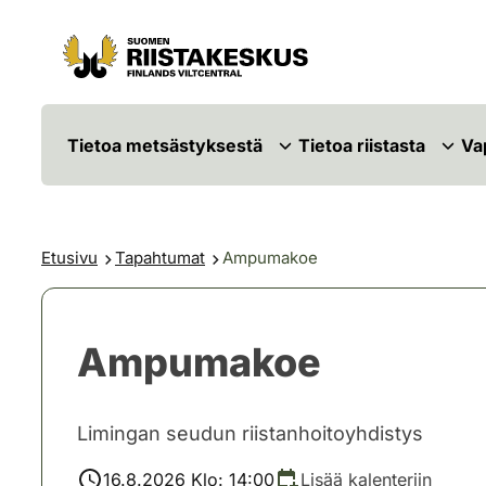
Siirry sisältöön
Siirry sivustokarttaan
Tietoa metsästyksestä
Tietoa riistasta
Va
Etusivu
Tapahtumat
Ampumakoe
Ampumakoe
Limingan seudun riistanhoitoyhdistys
16.8.2026 Klo: 14:00
Lisää kalenteriin