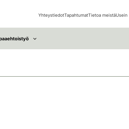
Yhteystiedot
Tapahtumat
Tietoa meistä
Usein 
paaehtoistyö