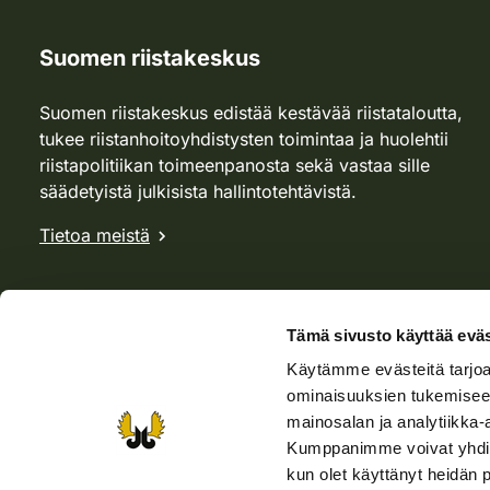
Suomen riistakeskus
Suomen riistakeskus edistää kestävää riistataloutta,
tukee riistanhoitoyhdistysten toimintaa ja huolehtii
riistapolitiikan toimeenpanosta sekä vastaa sille
säädetyistä julkisista hallintotehtävistä.
Tietoa meistä
Tämä sivusto käyttää eväs
Käytämme evästeitä tarjoa
ominaisuuksien tukemisee
mainosalan ja analytiikka-
Kumppanimme voivat yhdistää 
kun olet käyttänyt heidän 