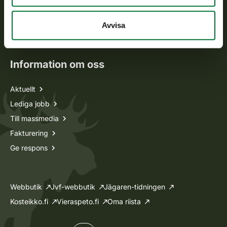
Jaktkort
Oma riista -tjänsten
Avvisa
Ansökan om licenser och dispenser
Information om oss
Aktuellt
Lediga jobb
Till massmedia
Fakturering
Ge respons
Webbutik
Jvf-webbutik
Jägaren-tidningen
Kosteikko.fi
Vieraspeto.fi
Oma riista