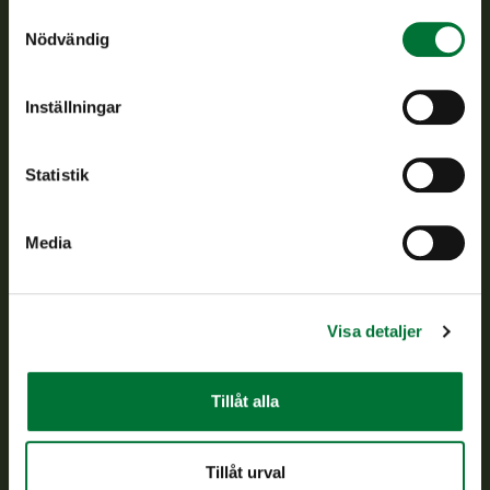
Samtyckesval
Nödvändig
Finlands viltcentral främjar en hållbar vilthushållning, stöder
jaktvårdsföreningarnas verksamhet, ser till att viltpolitiken
verkställs och svarar för de offentliga förvaltningsuppgifter
Inställningar
som föreskrivs.
Om oss
Statistik
Kundtjänst
Media
Vardagar kl. 9–15
tel. 029 431 2001
asiakaspalvelu@riista.fi
Visa detaljer
Ofta ställda frågor
Tillåt alla
Alla kontaktuppgifter
Tillåt urval