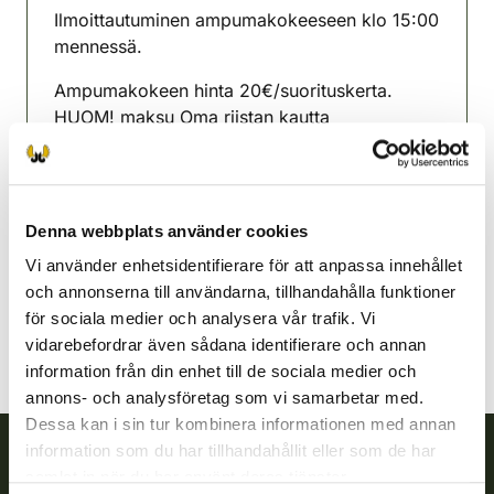
Ilmoittautuminen ampumakokeeseen klo 15:00
mennessä.
Ampumakokeen hinta 20€/suorituskerta.
HUOM! maksu Oma riistan kautta
verkkomaksuna tai käteismaksuna
Limingonejdens jaktvårdsförening
Uleåborg
Denna webbplats använder cookies
040-7314381
Vi använder enhetsidentifierare för att anpassa innehållet
liminka@rhy.riista.fi
och annonserna till användarna, tillhandahålla funktioner
för sociala medier och analysera vår trafik. Vi
vidarebefordrar även sådana identifierare och annan
information från din enhet till de sociala medier och
annons- och analysföretag som vi samarbetar med.
Dessa kan i sin tur kombinera informationen med annan
information som du har tillhandahållit eller som de har
samlat in när du har använt deras tjänster.
Finlands viltcentral