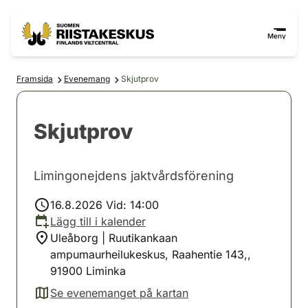
Hoppa till innehåll
Gå till webbplatskartan
Meny
Framsida
Evenemang
Skjutprov
Skjutprov
Limingonejdens jaktvårdsförening
16.8.2026 Vid: 14:00
Lägg till i kalender
Uleåborg | Ruutikankaan
ampumaurheilukeskus, Raahentie 143,,
91900 Liminka
Se evenemanget på kartan
(avautuu uuteen välilehteen)