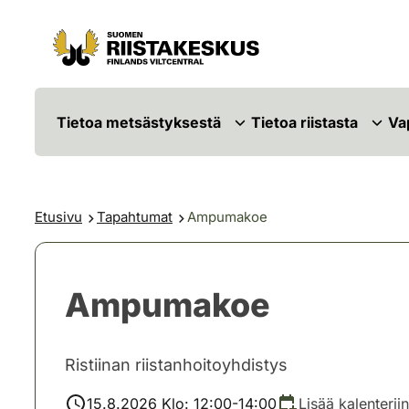
Siirry sisältöön
Siirry sivustokarttaan
Tietoa metsästyksestä
Tietoa riistasta
Va
Etusivu
Tapahtumat
Ampumakoe
Ampumakoe
Ristiinan riistanhoitoyhdistys
15.8.2026 Klo: 12:00-14:00
Lisää kalenteriin