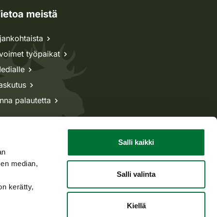
ietoa meistä
jankohtaista
voimet työpaikat
edialle
askutus
nna palautetta
Salli kaikki
an
sen median,
Salli valinta
on kerätty,
Kiellä
Takaisin ylös