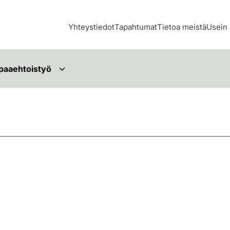
Yhteystiedot
Tapahtumat
Tietoa meistä
Usein 
paaehtoistyö