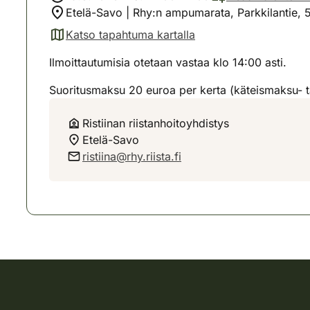
Etelä-Savo | Rhy:n ampumarata, Parkkilantie, 
Katso tapahtuma kartalla
(avautuu uuteen välilehteen)
Ilmoittautumisia otetaan vastaa klo 14:00 asti.
Suoritusmaksu 20 euroa per kerta (käteismaksu- t
Ristiinan riistanhoitoyhdistys
Etelä-Savo
ristiina@rhy.riista.fi