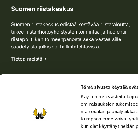
Suomen riistakeskus
Suomen riistakeskus edistää kestävää riistataloutta,
tukee riistanhoitoyhdistysten toimintaa ja huolehtii
riistapolitiikan toimeenpanosta sekä vastaa sille
säädetyistä julkisista hallintotehtävistä.
Tietoa meistä
Tämä sivusto käyttää eväs
Käytämme evästeitä tarjoa
ominaisuuksien tukemisee
mainosalan ja analytiikka-
Kumppanimme voivat yhdistää 
kun olet käyttänyt heidän 
Verkkokauppa
Rhy-kauppa
Metsästäjä-lehti
Viera