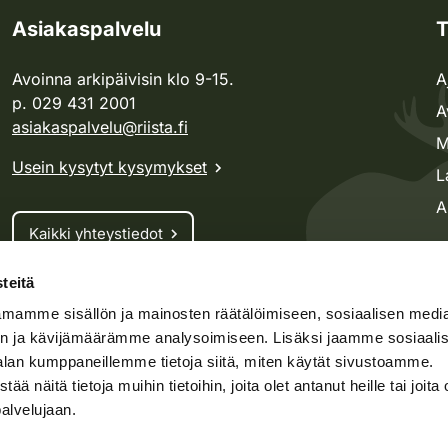
Asiakaspalvelu
T
Avoinna arkipäivisin klo 9-15.
A
p. 029 431 2001
A
asiakaspalvelu@riista.fi
M
Usein kysytyt kysymykset
L
A
Kaikki yhteystiedot
teitä
Metsästyskortti-asiat
mamme sisällön ja mainosten räätälöimiseen, sosiaalisen medi
Oma riista -asiat
n ja kävijämäärämme analysoimiseen. Lisäksi jaamme sosiaali
Lupa-asiat
alan kumppaneillemme tietoja siitä, miten käytät sivustoamme.
näitä tietoja muihin tietoihin, joita olet antanut heille tai joita 
palvelujaan.
speto.fi
Kosteikko.fi
Oma riista