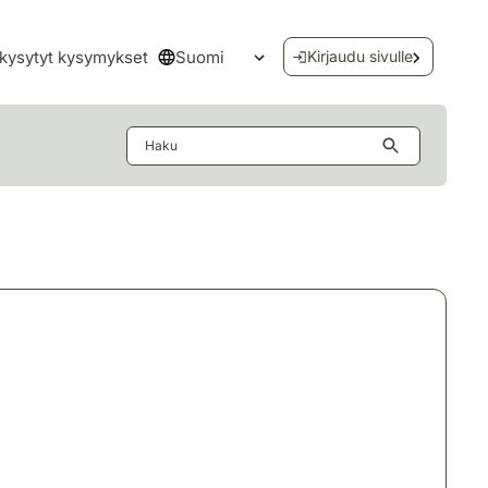
Suomi
kysytyt kysymykset
Kirjaudu sivulle
Avaa kielivalikko
Haku