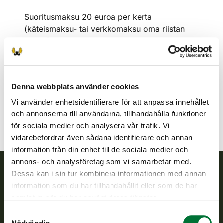
Suoritusmaksu 20 euroa per kerta
(käteismaksu- tai verkkomaksu oma riistan
kautta).
Kristina jaktvårdsförening
Södra Savolax
Denna webbplats använder cookies
ristiina@rhy.riista.fi
Vi använder enhetsidentifierare för att anpassa innehållet
och annonserna till användarna, tillhandahålla funktioner
för sociala medier och analysera vår trafik. Vi
vidarebefordrar även sådana identifierare och annan
information från din enhet till de sociala medier och
annons- och analysföretag som vi samarbetar med.
Dessa kan i sin tur kombinera informationen med annan
Finlands viltcentral
information som du har tillhandahållit eller som de har
samlat in när du har använt deras tjänster.
Finlands viltcentral främjar en hållbar vilthushållning, stöder
Samtyckesval
jaktvårdsföreningarnas verksamhet, ser till att viltpolitiken
Nödvändig