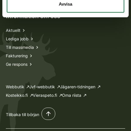
Avvisa
Information om oss
Aktuellt
Lediga jobb
Till massmedia
Fakturering
Ge respons
Webbutik
Jvf-webbutik
Jägaren-tidningen
Kosteikko.fi
Vieraspeto.fi
Oma riista
Tillbaka till början