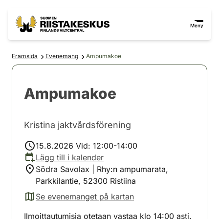
Hoppa till innehåll
Gå till webbplatskartan
Meny
Framsida
Evenemang
Ampumakoe
Ampumakoe
Kristina jaktvårdsförening
15.8.2026 Vid: 12:00-14:00
Lägg till i kalender
Södra Savolax | Rhy:n ampumarata,
Parkkilantie, 52300 Ristiina
Se evenemanget på kartan
(avautuu uuteen välilehteen)
Ilmoittautumisia otetaan vastaa klo 14:00 asti.