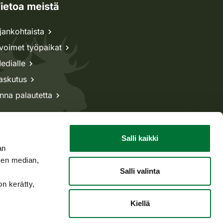
ietoa meistä
jankohtaista
voimet työpaikat
edialle
askutus
nna palautetta
Salli kaikki
an
sen median,
Salli valinta
on kerätty,
Kiellä
Takaisin ylös