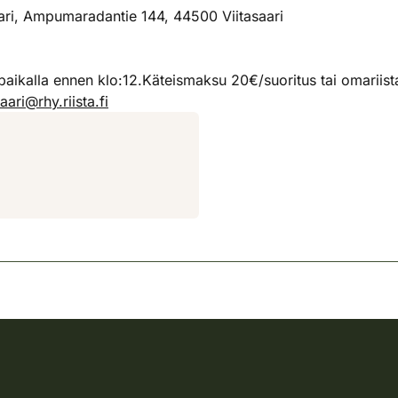
ari, Ampumaradantie 144, 44500 Viitasaari
lla ennen klo:12.Käteismaksu 20€/suoritus tai omariista m
saari@rhy.riista.fi