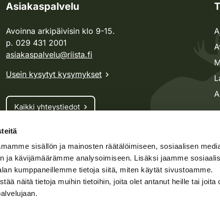
Asiakaspalvelu
T
Avoinna arkipäivisin klo 9-15.
A
p. 029 431 2001
A
asiakaspalvelu@riista.fi
M
Usein kysytyt kysymykset
L
A
Kaikki yhteystiedot
teitä
Metsästyskortti-asiat
mamme sisällön ja mainosten räätälöimiseen, sosiaalisen medi
Oma riista -asiat
n ja kävijämäärämme analysoimiseen. Lisäksi jaamme sosiaali
Lupa-asiat
alan kumppaneillemme tietoja siitä, miten käytät sivustoamme.
näitä tietoja muihin tietoihin, joita olet antanut heille tai joita 
palvelujaan.
speto.fi
Kosteikko.fi
Oma riista