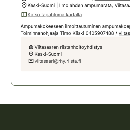
Keski-Suomi | Ilmolahden ampumarata, Viitasa
Katso tapahtuma kartalla
(avautuu uuteen välilehteen)
Ampumakokeeseen ilmoittautuminen ampumakoepaika
Toiminnanohjaaja Timo Kiiski 0405907488 /
viita
Viitasaaren riistanhoitoyhdistys
Keski-Suomi
viitasaari@rhy.riista.fi