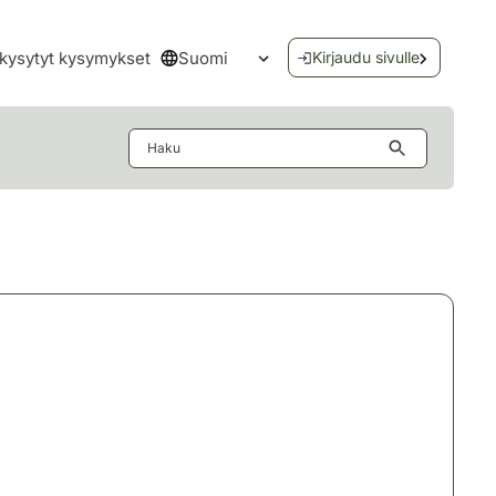
Suomi
kysytyt kysymykset
Kirjaudu sivulle
Avaa kielivalikko
Haku