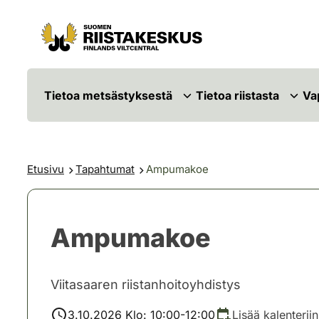
Siirry sisältöön
Siirry sivustokarttaan
Tietoa metsästyksestä
Tietoa riistasta
Va
Etusivu
Tapahtumat
Ampumakoe
Ampumakoe
Viitasaaren riistanhoitoyhdistys
3.10.2026 Klo: 10:00-12:00
Lisää kalenteriin