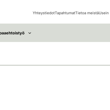
Yhteystiedot
Tapahtumat
Tietoa meistä
Usein 
paaehtoistyö