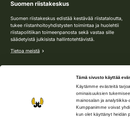
Suomen riistakeskus
Suomen riistakeskus edistää kestävää riistataloutta,
tukee riistanhoitoyhdistysten toimintaa ja huolehtii
riistapolitiikan toimeenpanosta sekä vastaa sille
säädetyistä julkisista hallintotehtävistä.
Tietoa meistä
Tämä sivusto käyttää eväs
Käytämme evästeitä tarjoa
ominaisuuksien tukemisee
mainosalan ja analytiikka-
Kumppanimme voivat yhdistää 
kun olet käyttänyt heidän 
Verkkokauppa
Rhy-kauppa
Metsästäjä-lehti
Viera