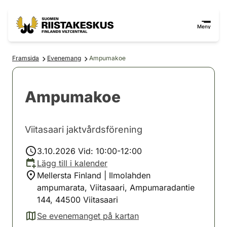
Hoppa till innehåll
Gå till webbplatskartan
Meny
Framsida
Evenemang
Ampumakoe
Ampumakoe
Viitasaari jaktvårdsförening
3.10.2026 Vid: 10:00-12:00
Lägg till i kalender
Mellersta Finland | Ilmolahden
ampumarata, Viitasaari, Ampumaradantie
144, 44500 Viitasaari
Se evenemanget på kartan
(avautuu uuteen välilehteen)