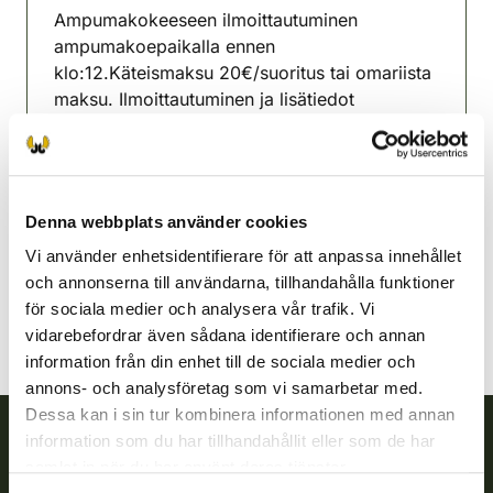
Ampumakokeeseen ilmoittautuminen
ampumakoepaikalla ennen
klo:12.Käteismaksu 20€/suoritus tai omariista
maksu. Ilmoittautuminen ja lisätiedot
Toiminnanohjaaja Timo Kiiski 0405907488 /
viitasaari@rhy.riista.fi
Viitasaari jaktvårdsförening
Denna webbplats använder cookies
Mellersta Finland
viitasaari@rhy.riista.fi
Vi använder enhetsidentifierare för att anpassa innehållet
och annonserna till användarna, tillhandahålla funktioner
för sociala medier och analysera vår trafik. Vi
vidarebefordrar även sådana identifierare och annan
information från din enhet till de sociala medier och
annons- och analysföretag som vi samarbetar med.
Dessa kan i sin tur kombinera informationen med annan
information som du har tillhandahållit eller som de har
samlat in när du har använt deras tjänster.
Finlands viltcentral