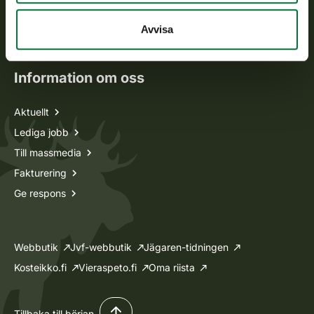
Oma riista -tjänsten
Avvisa
Ansökan om licenser och dispenser
Information om oss
Aktuellt
Lediga jobb
Till massmedia
Fakturering
Ge respons
Webbutik
Jvf-webbutik
Jägaren-tidningen
Kosteikko.fi
Vieraspeto.fi
Oma riista
Tillbaka till början