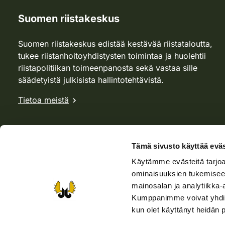
Suomen riistakeskus
Suomen riistakeskus edistää kestävää riistataloutta,
tukee riistanhoitoyhdistysten toimintaa ja huolehtii
riistapolitiikan toimeenpanosta sekä vastaa sille
säädetyistä julkisista hallintotehtävistä.
Tietoa meistä
Tämä sivusto käyttää eväs
Käytämme evästeitä tarjoa
ominaisuuksien tukemisee
mainosalan ja analytiikka-
Kumppanimme voivat yhdistää 
kun olet käyttänyt heidän 
Verkkokauppa
Rhy-kauppa
Metsästäjä-lehti
Viera