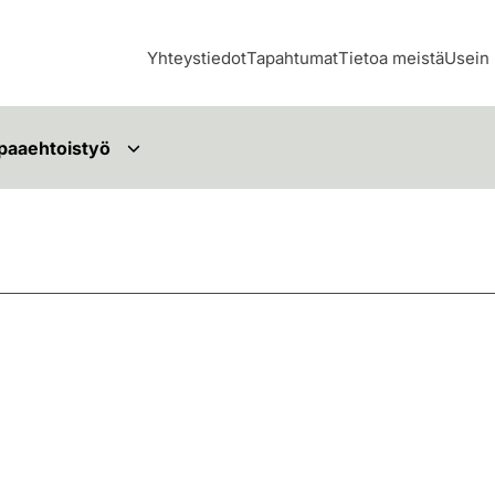
Yhteystiedot
Tapahtumat
Tietoa meistä
Usein 
paaehtoistyö