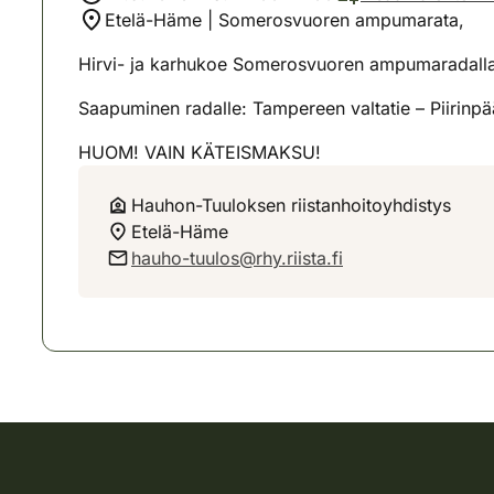
Etelä-Häme | Somerosvuoren ampumarata,
Hirvi- ja karhukoe Somerosvuoren ampumaradalla
Saapuminen radalle: Tampereen valtatie – Piirinp
HUOM! VAIN KÄTEISMAKSU!
Hauhon-Tuuloksen riistanhoitoyhdistys
Etelä-Häme
hauho-tuulos@rhy.riista.fi