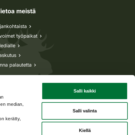
ietoa meistä
jankohtaista
voimet työpaikat
edialle
askutus
nna palautetta
Salli kaikki
an
sen median,
Salli valinta
on kerätty,
Kiellä
Takaisin ylös