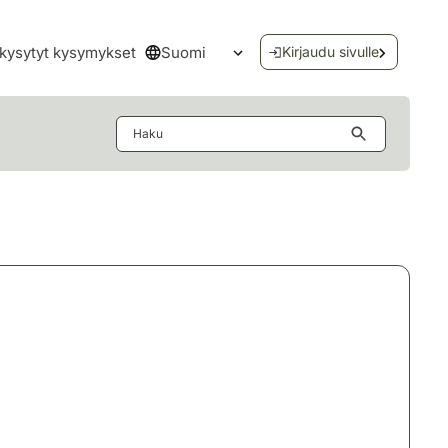
Suomi
kysytyt kysymykset
Kirjaudu sivulle
Avaa kielivalikko
Haku