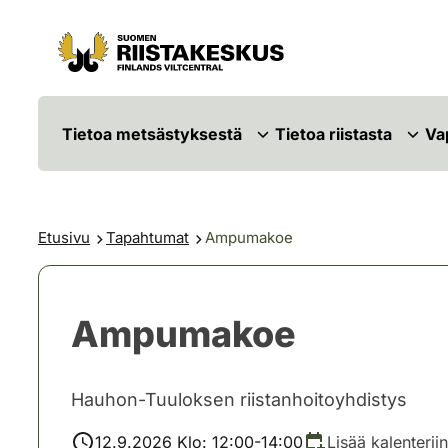
Siirry sisältöön
Siirry sivustokarttaan
Tietoa metsästyksestä
Tietoa riistasta
Va
Etusivu
Tapahtumat
Ampumakoe
Ampumakoe
Hauhon-Tuuloksen riistanhoitoyhdistys
12.9.2026 Klo: 12:00-14:00
Lisää kalenteriin