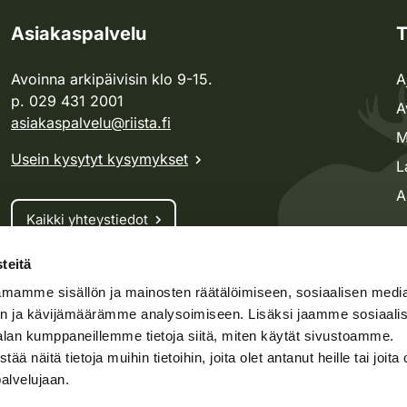
Asiakaspalvelu
T
Avoinna arkipäivisin klo 9-15.
A
p. 029 431 2001
A
asiakaspalvelu@riista.fi
M
Usein kysytyt kysymykset
L
A
Kaikki yhteystiedot
teitä
Metsästyskortti-asiat
mamme sisällön ja mainosten räätälöimiseen, sosiaalisen medi
Oma riista -asiat
n ja kävijämäärämme analysoimiseen. Lisäksi jaamme sosiaali
Lupa-asiat
alan kumppaneillemme tietoja siitä, miten käytät sivustoamme.
näitä tietoja muihin tietoihin, joita olet antanut heille tai joita 
palvelujaan.
speto.fi
Kosteikko.fi
Oma riista