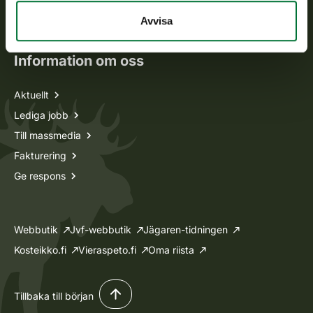
Oma riista -tjänsten
Avvisa
Ansökan om licenser och dispenser
Information om oss
Aktuellt
Lediga jobb
Till massmedia
Fakturering
Ge respons
Webbutik
Jvf-webbutik
Jägaren-tidningen
Kosteikko.fi
Vieraspeto.fi
Oma riista
Tillbaka till början