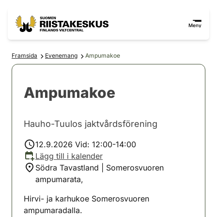
Hoppa till innehåll
Gå till webbplatskartan
Meny
Framsida
Evenemang
Ampumakoe
Ampumakoe
Hauho-Tuulos jaktvårdsförening
12.9.2026 Vid: 12:00-14:00
Lägg till i kalender
Södra Tavastland | Somerosvuoren
ampumarata,
Hirvi- ja karhukoe Somerosvuoren
ampumaradalla.