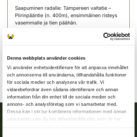
Saapuminen radalle: Tampereen valtatie –
Piirinpääntie (n. 400m), ensimmäinen risteys
vasemmalle ja tien päähän.
HUOM! VAIN KÄTEISMAKSU!
Hauho-Tuulos jaktvårdsförening
Södra Tavastland
Denna webbplats använder cookies
hauho-tuulos@rhy.riista.fi
Vi använder enhetsidentifierare för att anpassa innehållet
och annonserna till användarna, tillhandahålla funktioner
för sociala medier och analysera vår trafik. Vi
vidarebefordrar även sådana identifierare och annan
information från din enhet till de sociala medier och
annons- och analysföretag som vi samarbetar med.
Dessa kan i sin tur kombinera informationen med annan
information som du har tillhandahållit eller som de har
Finlands viltcentral
samlat in när du har använt deras tjänster.
Samtyckesval