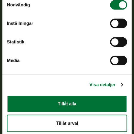
Finlands viltcentral främjar en hållbar vilthushållning, stöder
Nödvändig
jaktvårdsföreningarnas verksamhet, ser till att viltpolitiken
verkställs och svarar för de offentliga förvaltningsuppgifter
som föreskrivs.
Inställningar
Om oss
Statistik
Kundtjänst
Media
Vardagar kl. 9–15
tel. 029 431 2001
asiakaspalvelu@riista.fi
Visa detaljer
Ofta ställda frågor
Tillåt alla
Alla kontaktuppgifter
Tillåt urval
Jaktkort