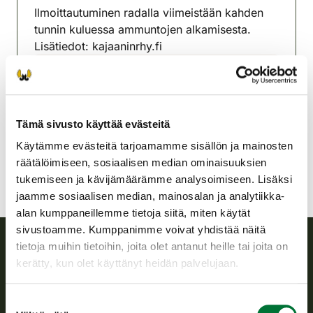
Ilmoittautuminen radalla viimeistään kahden
tunnin kuluessa ammuntojen alkamisesta.
Lisätiedot: kajaaninrhy.fi
Kajaanin riistanhoitoyhdistys
Kainuu
040 574 3719
Tämä sivusto käyttää evästeitä
kajaani@rhy.riista.fi
Käytämme evästeitä tarjoamamme sisällön ja mainosten
räätälöimiseen, sosiaalisen median ominaisuuksien
tukemiseen ja kävijämäärämme analysoimiseen. Lisäksi
jaamme sosiaalisen median, mainosalan ja analytiikka-
alan kumppaneillemme tietoja siitä, miten käytät
sivustoamme. Kumppanimme voivat yhdistää näitä
tietoja muihin tietoihin, joita olet antanut heille tai joita on
kerätty, kun olet käyttänyt heidän palvelujaan.
Suomen riistakeskus
Suomen riistakeskus edistää kestävää riistataloutta, tukee
Suostumuksen