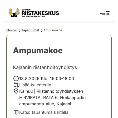
Siirry sisältöön
Siirry sivustokarttaan
Valikko
Etusivu
Tapahtumat
Ampumakoe
Ampumakoe
Kajaanin riistanhoitoyhdistys
13.8.2026 Klo: 16:00-18:00
Lisää kalenteriin
Kainuu | Riistanhoitoyhdistyksen
HIRVIRATA, RATA 6, Hoikanportin
ampumarata-alue, Kajaani
Katso tapahtuma kartalla
(avautuu uuteen välilehteen)