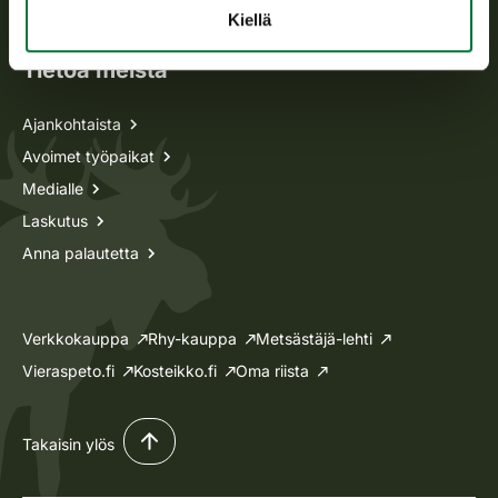
Lupa-asiat
Kiellä
Tietoa meistä
Ajankohtaista
Avoimet työpaikat
Medialle
Laskutus
Anna palautetta
Verkkokauppa
Rhy-kauppa
Metsästäjä-lehti
Vieraspeto.fi
Kosteikko.fi
Oma riista
Takaisin ylös