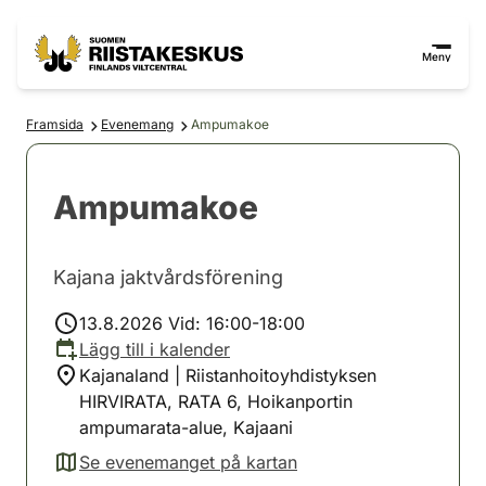
Hoppa till innehåll
Gå till webbplatskartan
Meny
Framsida
Evenemang
Ampumakoe
Ampumakoe
Kajana jaktvårdsförening
13.8.2026 Vid: 16:00-18:00
Lägg till i kalender
Kajanaland | Riistanhoitoyhdistyksen
HIRVIRATA, RATA 6, Hoikanportin
ampumarata-alue, Kajaani
Se evenemanget på kartan
(avautuu uuteen välilehteen)