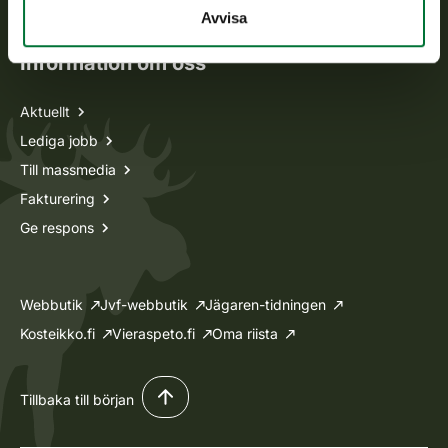
Ansökan om licenser och dispenser
Avvisa
Information om oss
Aktuellt
Lediga jobb
Till massmedia
Fakturering
Ge respons
Webbutik
Jvf-webbutik
Jägaren-tidningen
Kosteikko.fi
Vieraspeto.fi
Oma riista
Tillbaka till början