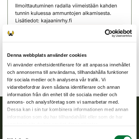
Ilmoittautuminen radalla viimeistään kahden
tunnin kuluessa ammuntojen alkamisesta.
Lisätiedot: kajaaninrhy.fi
Kajana jaktvårdsförening
Kajanaland
040 574 3719
Denna webbplats använder cookies
kajaani@rhy.riista.fi
Vi använder enhetsidentifierare för att anpassa innehållet
och annonserna till användarna, tillhandahålla funktioner
för sociala medier och analysera vår trafik. Vi
vidarebefordrar även sådana identifierare och annan
information från din enhet till de sociala medier och
annons- och analysföretag som vi samarbetar med.
Dessa kan i sin tur kombinera informationen med annan
information som du har tillhandahållit eller som de har
Finlands viltcentral
samlat in när du har använt deras tjänster.
Finlands viltcentral främjar en hållbar vilthushållning, stöder
Samtyckesval