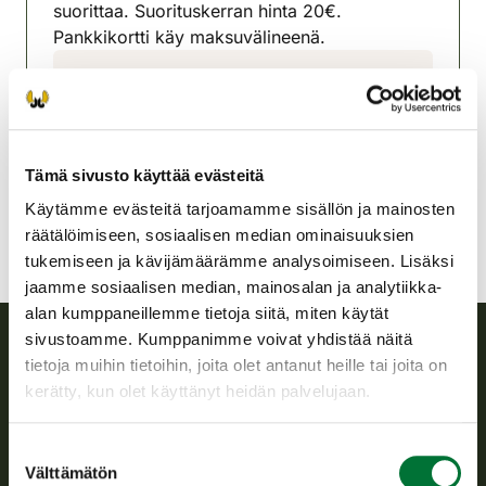
suorittaa. Suorituskerran hinta 20€.
Pankkikortti käy maksuvälineenä.
Inarin riistanhoitoyhdistys
Lappi
040 7291375
inari@rhy.riista.fi
Tämä sivusto käyttää evästeitä
Käytämme evästeitä tarjoamamme sisällön ja mainosten
räätälöimiseen, sosiaalisen median ominaisuuksien
tukemiseen ja kävijämäärämme analysoimiseen. Lisäksi
jaamme sosiaalisen median, mainosalan ja analytiikka-
alan kumppaneillemme tietoja siitä, miten käytät
sivustoamme. Kumppanimme voivat yhdistää näitä
tietoja muihin tietoihin, joita olet antanut heille tai joita on
Suomen riistakeskus
kerätty, kun olet käyttänyt heidän palvelujaan.
Suomen riistakeskus edistää kestävää riistataloutta, tukee
Suostumuksen
riistanhoitoyhdistysten toimintaa ja huolehtii riistapolitiikan
Välttämätön
valinta
toimeenpanosta sekä vastaa sille säädetyistä julkisista