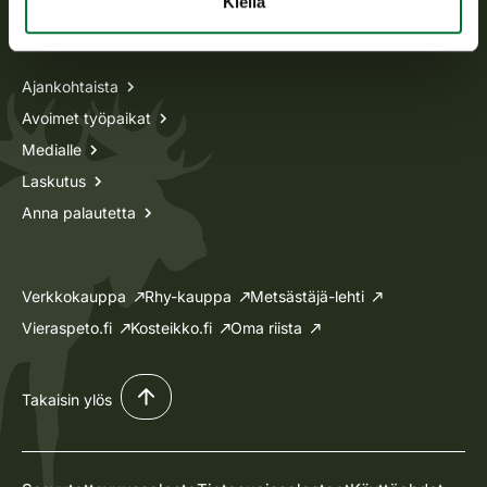
Kiellä
Tietoa meistä
Ajankohtaista
Avoimet työpaikat
Medialle
Laskutus
Anna palautetta
Verkkokauppa
Rhy-kauppa
Metsästäjä-lehti
Vieraspeto.fi
Kosteikko.fi
Oma riista
Takaisin ylös