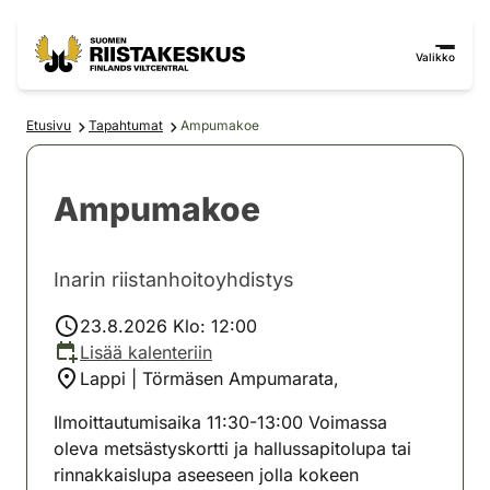
Siirry sisältöön
Siirry sivustokarttaan
Valikko
Etusivu
Tapahtumat
Ampumakoe
Ampumakoe
Inarin riistanhoitoyhdistys
23.8.2026 Klo: 12:00
Lisää kalenteriin
Lappi | Törmäsen Ampumarata,
Ilmoittautumisaika 11:30-13:00 Voimassa
oleva metsästyskortti ja hallussapitolupa tai
rinnakkaislupa aseeseen jolla kokeen